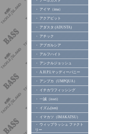
・ アーボガスト
・ アイマ（ima）
・ アクアビット
・ アダスタ (ADUSTA)
・ アチック
・ アブガルシア
・ アルフハイト
・ アンクルジョッシュ
・ A.H.P.Lマッディーバニー
・ アンプカ（UMPQUA）
・ イチカワフィッシング
・ 一誠（issei）
・ イズム(ism)
・ イマカツ（IMAKATSU）
・ ウィップラッシュ ファクト
リー