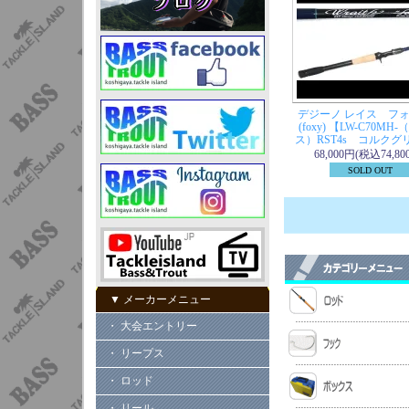
デジーノ レイス フ
(foxy) 【LW-C70MH
ス）RST4s コルクグ
68,000円(税込74,80
SOLD OUT
▼ メーカーメニュー
・ 大会エントリー
・ リープス
・ ロッド
・ リール