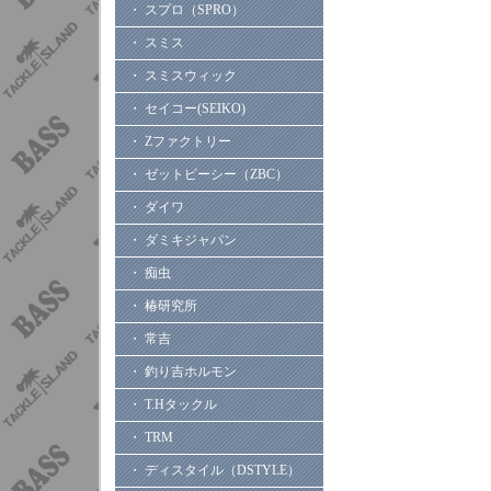
・ スプロ（SPRO）
・ スミス
・ スミスウィック
・ セイコー(SEIKO)
・ Zファクトリー
・ ゼットビーシー（ZBC）
・ ダイワ
・ ダミキジャパン
・ 痴虫
・ 椿研究所
・ 常吉
・ 釣り吉ホルモン
・ T.Hタックル
・ TRM
・ ディスタイル（DSTYLE）