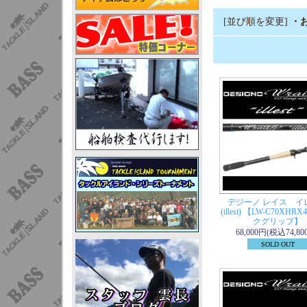
[並び順を変更]
・
デジーノ レイス イ
(illest) 【LW-C70XH
クグリップ】
68,000円(税込74,80
SOLD OUT