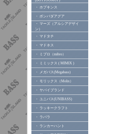
(BOTTOOMUP)
・ ホプキンス
・ ボンバダアグア
・ マーズ（アルシアデザイ
ン）
・ マドタチ
・ マドネス
・ ミブロ（mibro）
・ ミミックス ( MIMIX )
・ メガバス(Megabass)
・ モリックス（Molix）
・ ヤバイブランド
・ ユニバス(UNIBASS)
・ ラッキークラフト
・ ラパラ
・ ランカーハント