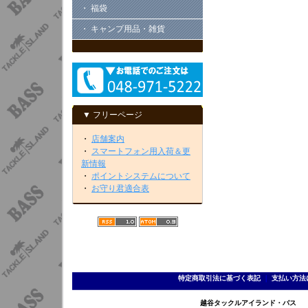
・ 福袋
・ キャンプ用品・雑貨
▼ フリーページ
・
店舗案内
・
スマートフォン用入荷＆更
新情報
・
ポイントシステムについて
・
お守り君適合表
特定商取引法に基づく表記
｜
支払い方法
越谷タックルアイランド・バス TEL 0