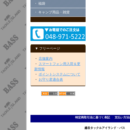
・ 福袋
・ キャンプ用品・雑貨
▼ フリーページ
・
店舗案内
・
スマートフォン用入荷＆更
新情報
・
ポイントシステムについて
・
お守り君適合表
特定商取引法に基づく表記
｜
支払い方法
越谷タックルアイランド・バス TEL 0