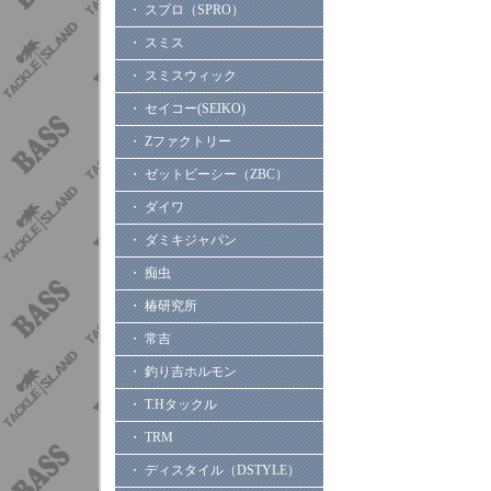
・ スプロ（SPRO）
・ スミス
・ スミスウィック
・ セイコー(SEIKO)
・ Zファクトリー
・ ゼットビーシー（ZBC）
・ ダイワ
・ ダミキジャパン
・ 痴虫
・ 椿研究所
・ 常吉
・ 釣り吉ホルモン
・ T.Hタックル
・ TRM
・ ディスタイル（DSTYLE）