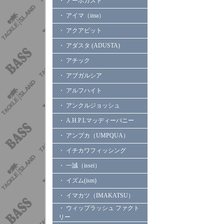
・ アーボガスト
・ アイマ（ima）
・ アクアビット
・ アダスタ (ADUSTA)
・ アチック
・ アブガルシア
・ アルフハイト
・ アンクルジョッシュ
・ A.H.P.Lマッディーバニー
・ アンプカ（UMPQUA）
・ イチカワフィッシング
・ 一誠（issei）
・ イズム(ism)
・ イマカツ（IMAKATSU）
・ ウィップラッシュ ファクト
リー