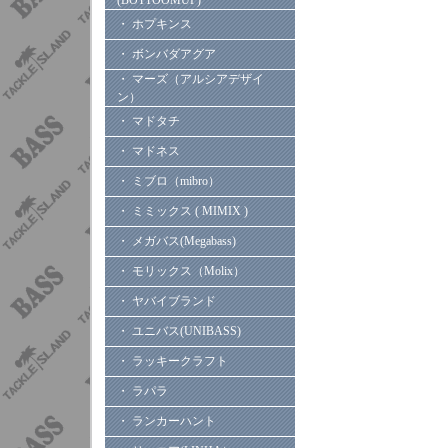
(BOTTOOMUP)
・ ホプキンス
・ ボンバダアグア
・ マーズ（アルシアデザイ
ン）
・ マドタチ
・ マドネス
・ ミブロ（mibro）
・ ミミックス ( MIMIX )
・ メガバス(Megabass)
・ モリックス（Molix）
・ ヤバイブランド
・ ユニバス(UNIBASS)
・ ラッキークラフト
・ ラパラ
・ ランカーハント