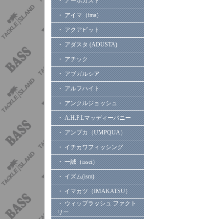
・ アーボガスト
・ アイマ（ima）
・ アクアビット
・ アダスタ (ADUSTA)
・ アチック
・ アブガルシア
・ アルフハイト
・ アンクルジョッシュ
・ A.H.P.Lマッディーバニー
・ アンプカ（UMPQUA）
・ イチカワフィッシング
・ 一誠（issei）
・ イズム(ism)
・ イマカツ（IMAKATSU）
・ ウィップラッシュ ファクト
リー