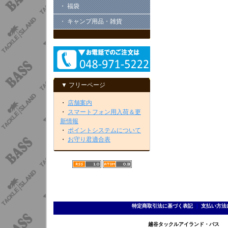
・ 福袋
・ キャンプ用品・雑貨
▼ フリーページ
・
店舗案内
・
スマートフォン用入荷＆更
新情報
・
ポイントシステムについて
・
お守り君適合表
特定商取引法に基づく表記
｜
支払い方法
越谷タックルアイランド・バス TEL 0