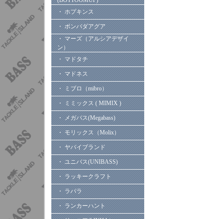
(BOTTOOMUP)
・ ホプキンス
・ ボンバダアグア
・ マーズ（アルシアデザイ
ン）
・ マドタチ
・ マドネス
・ ミブロ（mibro）
・ ミミックス ( MIMIX )
・ メガバス(Megabass)
・ モリックス（Molix）
・ ヤバイブランド
・ ユニバス(UNIBASS)
・ ラッキークラフト
・ ラパラ
・ ランカーハント