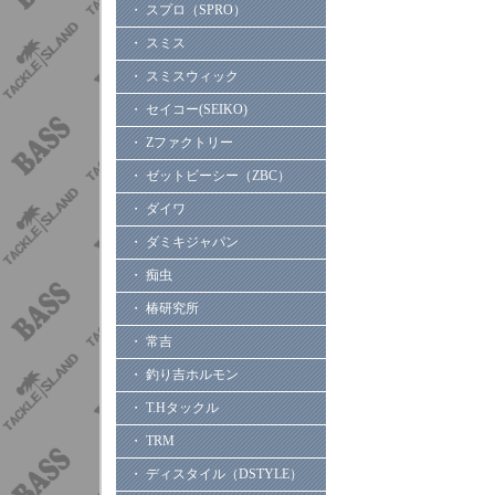
・ スプロ（SPRO）
・ スミス
・ スミスウィック
・ セイコー(SEIKO)
・ Zファクトリー
・ ゼットビーシー（ZBC）
・ ダイワ
・ ダミキジャパン
・ 痴虫
・ 椿研究所
・ 常吉
・ 釣り吉ホルモン
・ T.Hタックル
・ TRM
・ ディスタイル（DSTYLE）