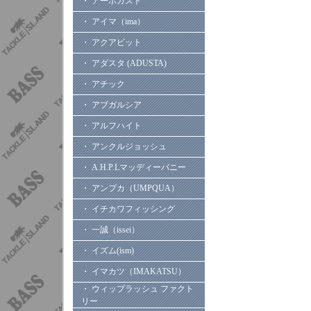
・ アーボガスト
・ アイマ（ima）
・ アクアビット
・ アダスタ (ADUSTA)
・ アチック
・ アブガルシア
・ アルフハイト
・ アンクルジョッシュ
・ A.H.P.Lマッディーバニー
・ アンプカ（UMPQUA）
・ イチカワフィッシング
・ 一誠（issei）
・ イズム(ism)
・ イマカツ（IMAKATSU）
・ ウィップラッシュ ファクト
リー