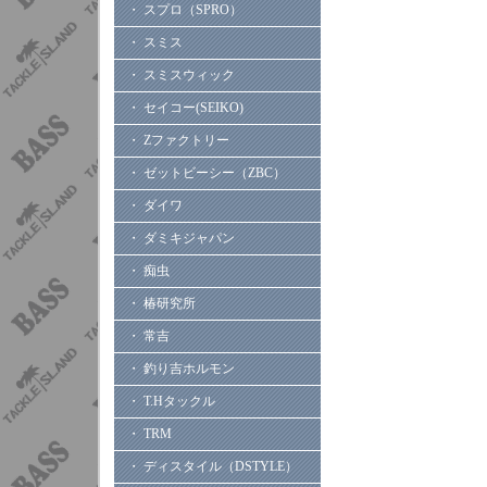
・ スプロ（SPRO）
・ スミス
・ スミスウィック
・ セイコー(SEIKO)
・ Zファクトリー
・ ゼットビーシー（ZBC）
・ ダイワ
・ ダミキジャパン
・ 痴虫
・ 椿研究所
・ 常吉
・ 釣り吉ホルモン
・ T.Hタックル
・ TRM
・ ディスタイル（DSTYLE）