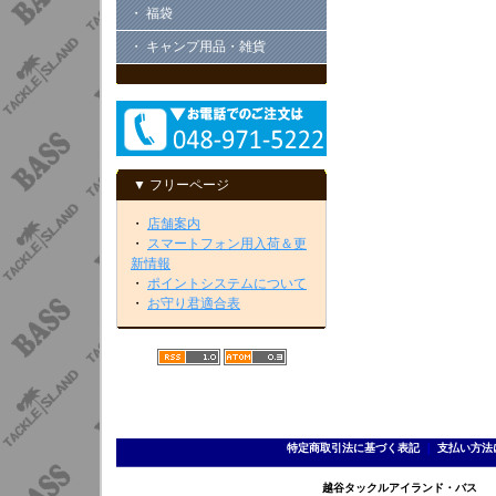
・ 福袋
・ キャンプ用品・雑貨
▼ フリーページ
・
店舗案内
・
スマートフォン用入荷＆更
新情報
・
ポイントシステムについて
・
お守り君適合表
特定商取引法に基づく表記
｜
支払い方法
越谷タックルアイランド・バス TEL 0