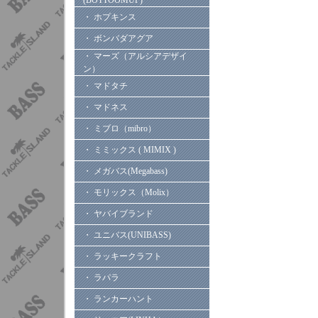
(BOTTOOMUP)
・ ホプキンス
・ ボンバダアグア
・ マーズ（アルシアデザイ
ン）
・ マドタチ
・ マドネス
・ ミブロ（mibro）
・ ミミックス ( MIMIX )
・ メガバス(Megabass)
・ モリックス（Molix）
・ ヤバイブランド
・ ユニバス(UNIBASS)
・ ラッキークラフト
・ ラパラ
・ ランカーハント