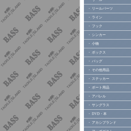
・ リールパーツ
・ ライン
・ フック
・ シンカー
・ 小物
・ ボックス
・ バッグ
・ その他用品
・ ステッカー
・ ボート用品
・ アパレル
・ サングラス
・ DVD・本
・ アカシブランド