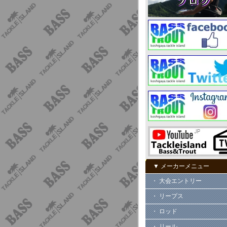
▼ メーカーメニュー
・ 大会エントリー
・ リープス
・ ロッド
・ リール