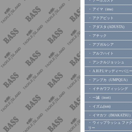
・ アーボガスト
・ アイマ（ima）
・ アクアビット
・ アダスタ (ADUSTA)
・ アチック
・ アブガルシア
・ アルフハイト
・ アンクルジョッシュ
・ A.H.P.Lマッディーバニ
・ アンプカ（UMPQUA）
・ イチカワフィッシング
・ 一誠（issei）
・ イズム(ism)
・ イマカツ（IMAKATSU
・ ウィップラッシュ ファ
リー