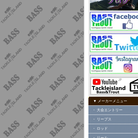
▼ メーカーメニュー
・ 大会エントリー
・ リープス
・ ロッド
・ リール