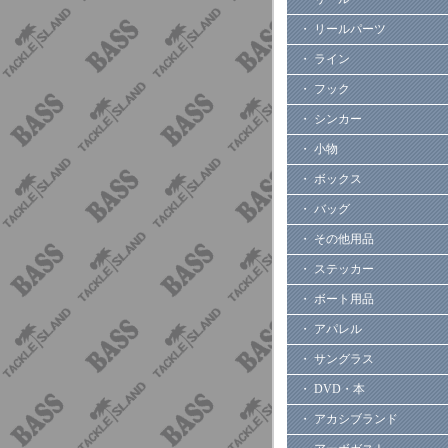
・ リールパーツ
・ ライン
・ フック
・ シンカー
・ 小物
・ ボックス
・ バッグ
・ その他用品
・ ステッカー
・ ボート用品
・ アパレル
・ サングラス
・ DVD・本
・ アカシブランド