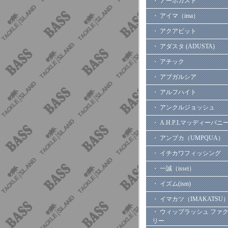
・ アーボガスト
・ アイマ（ima）
・ アクアビット
・ アダスタ (ADUSTA)
・ アチック
・ アブガルシア
・ アルフハイト
・ アンクルジョッシュ
・ A.H.P.Lマッディーバニ
・ アンプカ（UMPQUA）
・ イチカワフィッシング
・ 一誠（issei）
・ イズム(ism)
・ イマカツ（IMAKATSU
・ ウィップラッシュ ファ
リー