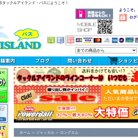
谷タックルアイランド・バスにようこそ！
ようこそ。
ログ
ホーム
＞
ジャッカル
＞
ロングエム