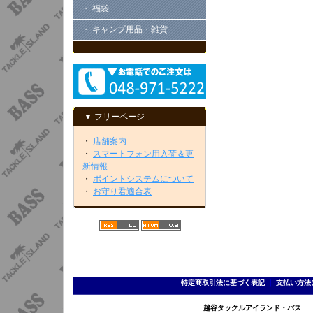
・ 福袋
・ キャンプ用品・雑貨
▼ フリーページ
・
店舗案内
・
スマートフォン用入荷＆更
新情報
・
ポイントシステムについて
・
お守り君適合表
特定商取引法に基づく表記
｜
支払い方法
越谷タックルアイランド・バス TEL 0