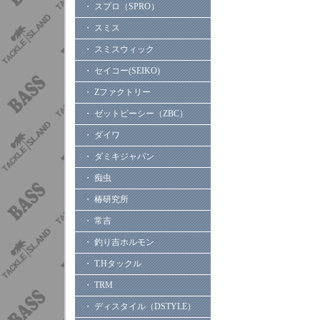
・ スプロ（SPRO）
・ スミス
・ スミスウィック
・ セイコー(SEIKO)
・ Zファクトリー
・ ゼットビーシー（ZBC）
・ ダイワ
・ ダミキジャパン
・ 痴虫
・ 椿研究所
・ 常吉
・ 釣り吉ホルモン
・ T.Hタックル
・ TRM
・ ディスタイル（DSTYLE）