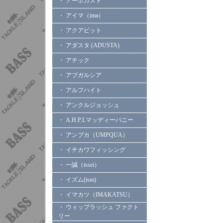
・ アーボガスト
・ アイマ（ima）
・ アクアビット
・ アダスタ (ADUSTA)
・ アチック
・ アブガルシア
・ アルフハイト
・ アンクルジョッシュ
・ A.H.P.Lマッディーバニー
・ アンプカ（UMPQUA）
・ イチカワフィッシング
・ 一誠（issei）
・ イズム(ism)
・ イマカツ（IMAKATSU）
・ ウィップラッシュ ファクト
リー