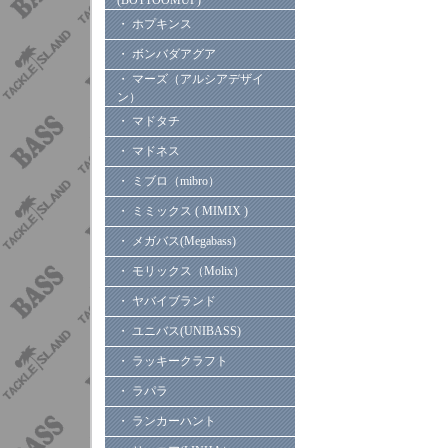
(BOTTOOMUP)
・ ホプキンス
・ ボンバダアグア
・ マーズ（アルシアデザイ
ン）
・ マドタチ
・ マドネス
・ ミブロ（mibro）
・ ミミックス ( MIMIX )
・ メガバス(Megabass)
・ モリックス（Molix）
・ ヤバイブランド
・ ユニバス(UNIBASS)
・ ラッキークラフト
・ ラパラ
・ ランカーハント