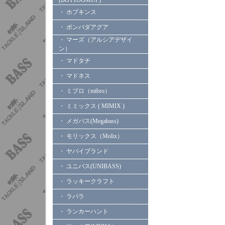
(BOTTOOMUP)
・ ホプキンス
・ ボンバダアグア
・ マーズ（アルシアデザイ
ン）
・ マドタチ
・ マドネス
・ ミブロ（mibro）
・ ミミックス ( MIMIX )
・ メガバス(Megabass)
・ モリックス（Molix）
・ ヤバイブランド
・ ユニバス(UNIBASS)
・ ラッキークラフト
・ ラパラ
・ ランカーハント