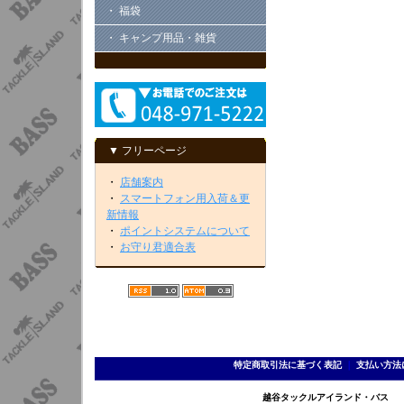
・ 福袋
・ キャンプ用品・雑貨
▼ フリーページ
・
店舗案内
・
スマートフォン用入荷＆更
新情報
・
ポイントシステムについて
・
お守り君適合表
特定商取引法に基づく表記
｜
支払い方法
越谷タックルアイランド・バス TEL 0