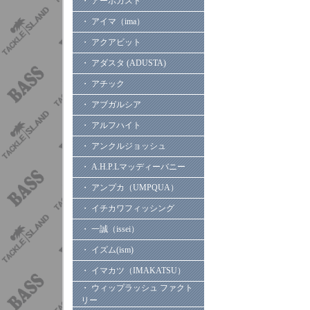
・ アーボガスト
・ アイマ（ima）
・ アクアビット
・ アダスタ (ADUSTA)
・ アチック
・ アブガルシア
・ アルフハイト
・ アンクルジョッシュ
・ A.H.P.Lマッディーバニー
・ アンプカ（UMPQUA）
・ イチカワフィッシング
・ 一誠（issei）
・ イズム(ism)
・ イマカツ（IMAKATSU）
・ ウィップラッシュ ファクト
リー