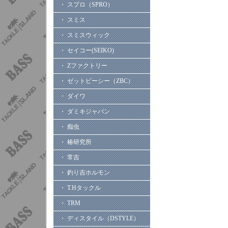
・ スプロ（SPRO）
・ スミス
・ スミスウィック
・ セイコー(SEIKO)
・ Zファクトリー
・ ゼットビーシー（ZBC）
・ ダイワ
・ ダミキジャパン
・ 痴虫
・ 椿研究所
・ 常吉
・ 釣り吉ホルモン
・ T.Hタックル
・ TRM
・ ディスタイル（DSTYLE）