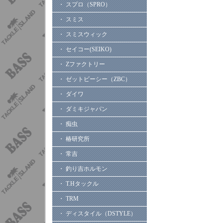
・ スプロ（SPRO）
・ スミス
・ スミスウィック
・ セイコー(SEIKO)
・ Zファクトリー
・ ゼットビーシー（ZBC）
・ ダイワ
・ ダミキジャパン
・ 痴虫
・ 椿研究所
・ 常吉
・ 釣り吉ホルモン
・ T.Hタックル
・ TRM
・ ディスタイル（DSTYLE）