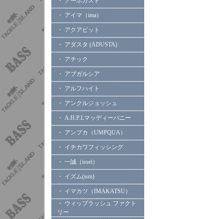
・ アーボガスト
・ アイマ（ima）
・ アクアビット
・ アダスタ (ADUSTA)
・ アチック
・ アブガルシア
・ アルフハイト
・ アンクルジョッシュ
・ A.H.P.Lマッディーバニー
・ アンプカ（UMPQUA）
・ イチカワフィッシング
・ 一誠（issei）
・ イズム(ism)
・ イマカツ（IMAKATSU）
・ ウィップラッシュ ファクト
リー