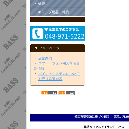
・ 福袋
・ キャンプ用品・雑貨
▼ フリーページ
・
店舗案内
・
スマートフォン用入荷＆更
新情報
・
ポイントシステムについて
・
お守り君適合表
特定商取引法に基づく表記
｜
支払い方法
越谷タックルアイランド・バス TEL 0