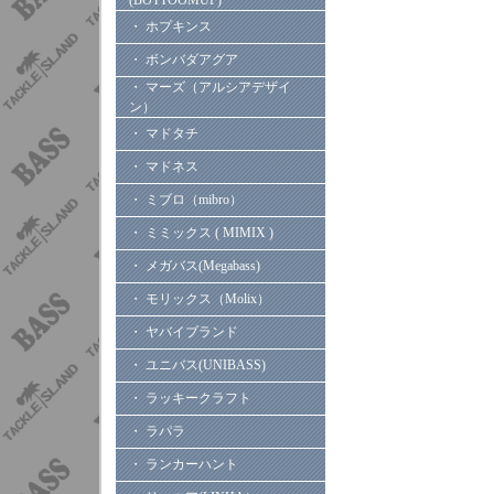
(BOTTOOMUP)
・ ホプキンス
・ ボンバダアグア
・ マーズ（アルシアデザイ
ン）
・ マドタチ
・ マドネス
・ ミブロ（mibro）
・ ミミックス ( MIMIX )
・ メガバス(Megabass)
・ モリックス（Molix）
・ ヤバイブランド
・ ユニバス(UNIBASS)
・ ラッキークラフト
・ ラパラ
・ ランカーハント