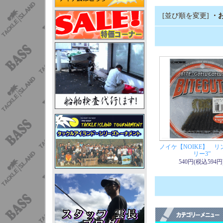
[並び順を変更]
・
ノイケ【NOIKE】 リ
リー3”
540円(税込594円