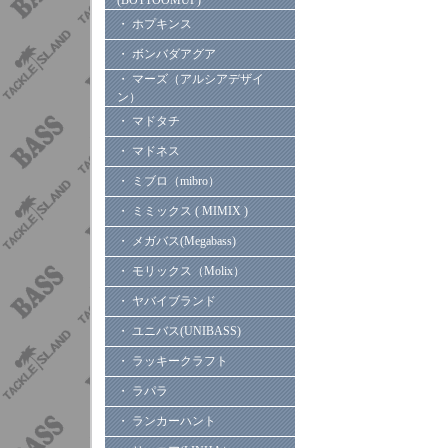
(BOTTOOMUP)
・ ホプキンス
・ ボンバダアグア
・ マーズ（アルシアデザイ
ン）
・ マドタチ
・ マドネス
・ ミブロ（mibro）
・ ミミックス ( MIMIX )
・ メガバス(Megabass)
・ モリックス（Molix）
・ ヤバイブランド
・ ユニバス(UNIBASS)
・ ラッキークラフト
・ ラパラ
・ ランカーハント