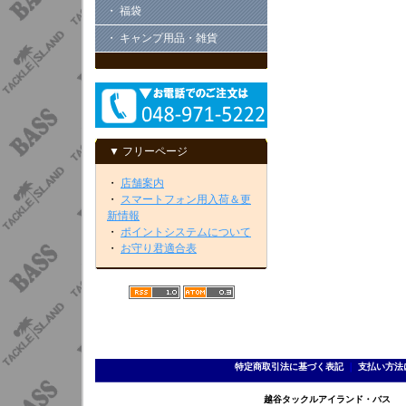
・ 福袋
・ キャンプ用品・雑貨
▼ フリーページ
・
店舗案内
・
スマートフォン用入荷＆更
新情報
・
ポイントシステムについて
・
お守り君適合表
特定商取引法に基づく表記
｜
支払い方法
越谷タックルアイランド・バス TEL 0