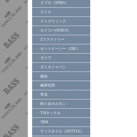
・ スプロ（SPRO）
・ スミス
・ スミスウィック
・ セイコー(SEIKO)
・ Zファクトリー
・ ゼットビーシー（ZBC）
・ ダイワ
・ ダミキジャパン
・ 痴虫
・ 椿研究所
・ 常吉
・ 釣り吉ホルモン
・ T.Hタックル
・ TRM
・ ディスタイル（DSTYLE）