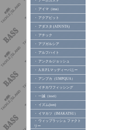
・ アーボガスト
・ アイマ（ima）
・ アクアビット
・ アダスタ (ADUSTA)
・ アチック
・ アブガルシア
・ アルフハイト
・ アンクルジョッシュ
・ A.H.P.Lマッディーバニー
・ アンプカ（UMPQUA）
・ イチカワフィッシング
・ 一誠（issei）
・ イズム(ism)
・ イマカツ（IMAKATSU）
・ ウィップラッシュ ファクト
リー