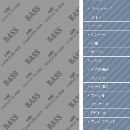
・ リールパーツ
・ ライン
・ フック
・ シンカー
・ 小物
・ ボックス
・ バッグ
・ その他用品
・ ステッカー
・ ボート用品
・ アパレル
・ サングラス
・ DVD・本
・ アカシブランド