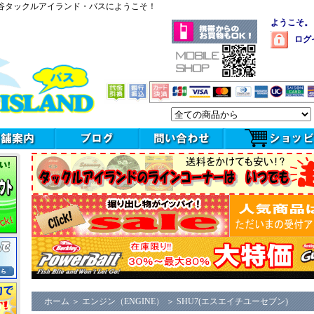
谷タックルアイランド・バスにようこそ！
ようこそ。
ログ
ホーム
＞
エンジン（ENGINE）
＞
SHU7(エスエイチユーセブン)