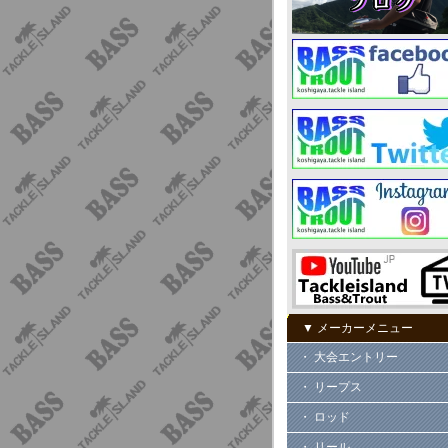
▼ メーカーメニュー
・ 大会エントリー
・ リープス
・ ロッド
・ リール