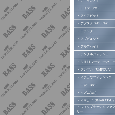
・ アーボガスト
・ アイマ（ima）
・ アクアビット
・ アダスタ (ADUSTA)
・ アチック
・ アブガルシア
・ アルフハイト
・ アンクルジョッシュ
・ A.H.P.Lマッディーバニ
・ アンプカ（UMPQUA）
・ イチカワフィッシング
・ 一誠（issei）
・ イズム(ism)
・ イマカツ（IMAKATSU
・ ウィップラッシュ ファ
リー