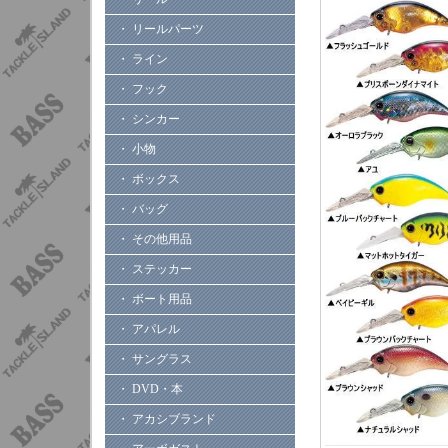
・ リールパーツ
・ ライン
・ フック
・ シンカー
・ 小物
・ ボックス
・ バッグ
・ その他用品
・ ステッカー
・ ボート用品
・ アパレル
・ サングラス
・ DVD・本
・ アカシブランド