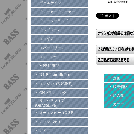
・ ヴァルケイン
・ ウォーカーウォーカー
・ ウォーターランド
・ ウッドリーム
・ エコギア
・ エバーグリーン
・ エレメンツ
・ MPB LURES
・ N.L.R Invincidle Lures
・ 定価
・ エンジン（ENGINE）
・ 販売価格
・ ONプランニング
・ 購入数
・ オーバスライブ
・ カラー
(OBASSLIVE)
・ オーエスピー（O.S.P）
・ カッツバディ
・ ガイア