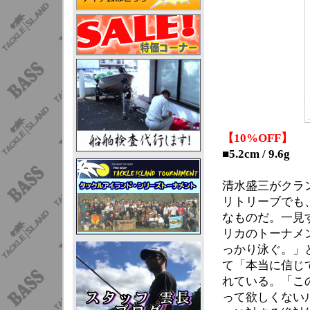
【10%OFF】
■5.2cm / 9.6g
清水盛三がクラ
リトリーブでも
なものだ。一見
リカのトーナメ
っかり泳ぐ。」
て「本当に信じ
れている。「こ
って欲しくない