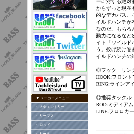
ーに対する絶対
からずっと現在
的なデカバス、
イルドハンチが
なのだ。もちろ
動力になるなど
イト「ワイルド
う。投げ続け巻
イルドハンチの
◎フック・リン
HOOK:フロント
RING:ラインア
◎推奨タックル
▼ メーカーメニュー
ROD:ミディアム
・ 大会エントリー
LINE:フロロカーボ
・ リープス
・ ロッド
・ リール