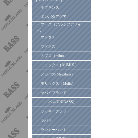
(BOTTOOMUP)
・ ホプキンス
・ ボンバダアグア
・ マーズ（アルシアデザイ
ン）
・ マドタチ
・ マドネス
・ ミブロ（mibro）
・ ミミックス ( MIMIX )
・ メガバス(Megabass)
・ モリックス（Molix）
・ ヤバイブランド
・ ユニバス(UNIBASS)
・ ラッキークラフト
・ ラパラ
・ ランカーハント