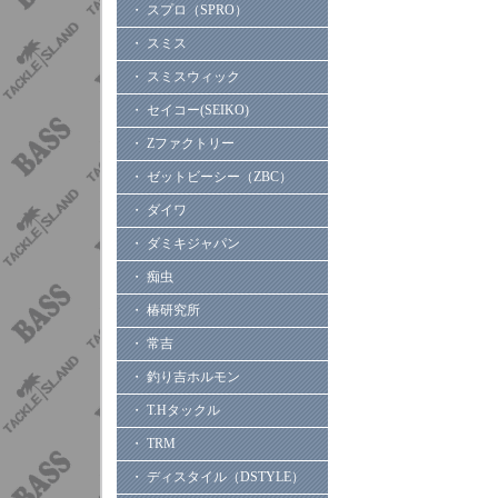
・ スプロ（SPRO）
・ スミス
・ スミスウィック
・ セイコー(SEIKO)
・ Zファクトリー
・ ゼットビーシー（ZBC）
・ ダイワ
・ ダミキジャパン
・ 痴虫
・ 椿研究所
・ 常吉
・ 釣り吉ホルモン
・ T.Hタックル
・ TRM
・ ディスタイル（DSTYLE）