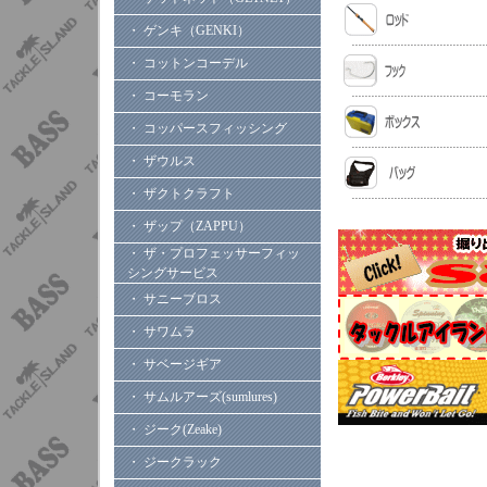
・ ゲンキ（GENKI）
・ コットンコーデル
・ コーモラン
・ コッパースフィッシング
・ ザウルス
・ ザクトクラフト
・ ザップ（ZAPPU）
・ ザ・プロフェッサーフィッ
シングサービス
・ サニーブロス
・ サワムラ
・ サベージギア
・ サムルアーズ(sumlures)
・ ジーク(Zeake)
・ ジークラック