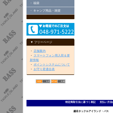
・ 福袋
・ キャンプ用品・雑貨
▼ フリーページ
・
店舗案内
・
スマートフォン用入荷＆更
新情報
・
ポイントシステムについて
・
お守り君適合表
特定商取引法に基づく表記
｜
支払い方法
越谷タックルアイランド・バス TEL 0