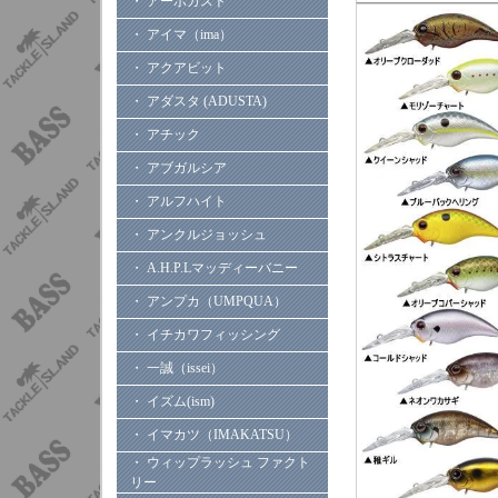
・ アーボガスト
・ アイマ（ima）
・ アクアビット
・ アダスタ (ADUSTA)
・ アチック
・ アブガルシア
・ アルフハイト
・ アンクルジョッシュ
・ A.H.P.Lマッディーバニー
・ アンプカ（UMPQUA）
・ イチカワフィッシング
・ 一誠（issei）
・ イズム(ism)
・ イマカツ（IMAKATSU）
・ ウィップラッシュ ファクト
リー