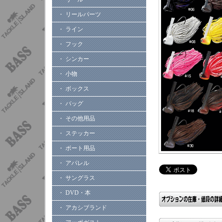
・ リールパーツ
・ ライン
・ フック
・ シンカー
・ 小物
・ ボックス
・ バッグ
・ その他用品
・ ステッカー
・ ボート用品
・ アパレル
・ サングラス
・ DVD・本
・ アカシブランド