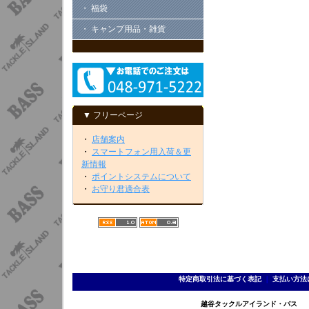
・ 福袋
・ キャンプ用品・雑貨
▼ フリーページ
・
店舗案内
・
スマートフォン用入荷＆更
新情報
・
ポイントシステムについて
・
お守り君適合表
特定商取引法に基づく表記
｜
支払い方法
越谷タックルアイランド・バス TEL 0