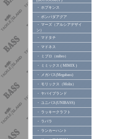
(BOTTOOMUP)
・ ホプキンス
・ ボンバダアグア
・ マーズ（アルシアデザイ
ン）
・ マドタチ
・ マドネス
・ ミブロ（mibro）
・ ミミックス ( MIMIX )
・ メガバス(Megabass)
・ モリックス（Molix）
・ ヤバイブランド
・ ユニバス(UNIBASS)
・ ラッキークラフト
・ ラパラ
・ ランカーハント