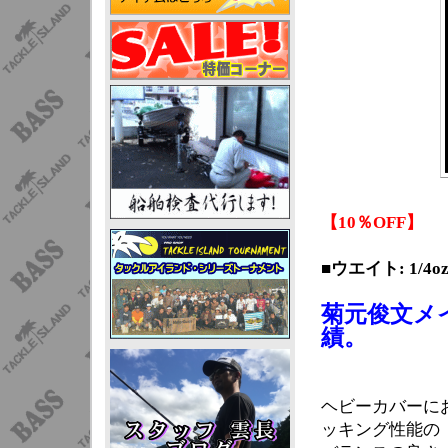
【10％OFF】
■ウエイト: 1/4oz
菊元俊文メ
績。
ヘビーカバーに
ッキング性能の