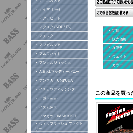
・ アーボガスト
・ アイマ（ima）
・ アクアビット
・ アダスタ (ADUSTA)
・ 定価
・ アチック
・ 販売価格
・ アブガルシア
・ 在庫数
・ アルフハイト
・ ウェイト
・ アンクルジョッシュ
・ カラー
・ A.H.P.Lマッディーバニー
・ アンプカ（UMPQUA）
・ イチカワフィッシング
この商品を買っ
・ 一誠（issei）
・ イズム(ism)
・ イマカツ（IMAKATSU）
・ ウィップラッシュ ファクト
リー