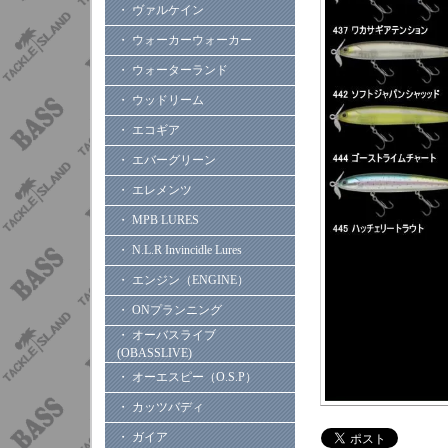
・ ヴァルケイン
・ ウォーカーウォーカー
・ ウォーターランド
・ ウッドリーム
・ エコギア
・ エバーグリーン
・ エレメンツ
・ MPB LURES
・ N.L.R Invincidle Lures
・ エンジン（ENGINE）
・ ONプランニング
・ オーバスライブ
(OBASSLIVE)
・ オーエスピー（O.S.P）
・ カッツバディ
・ ガイア