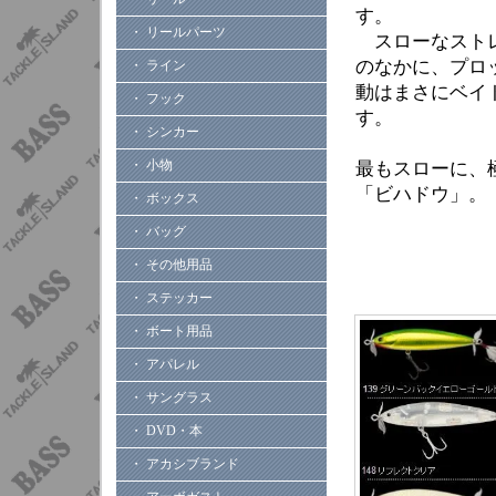
す。
・ リールパーツ
スローなストレ
のなかに、プロ
・ ライン
動はまさにベイ
・ フック
す。
・ シンカー
・ 小物
最もスローに、
「ビハドウ」。
・ ボックス
・ バッグ
・ その他用品
・ ステッカー
・ ボート用品
・ アパレル
・ サングラス
・ DVD・本
・ アカシブランド