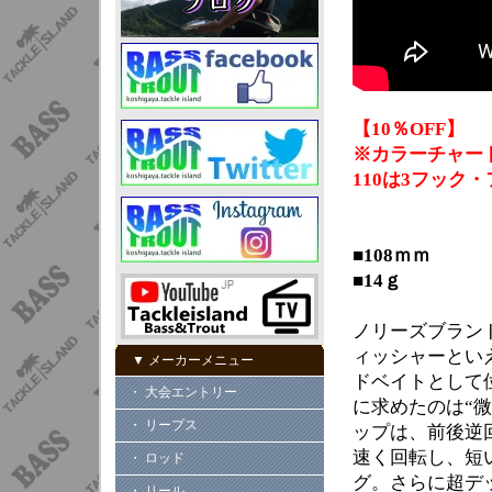
【10％OFF】
※カラーチャート
110は3フック
■108ｍｍ
■14ｇ
ノリーズブラン
ィッシャーとい
▼ メーカーメニュー
ドベイトとして
・ 大会エントリー
に求めたのは“
・ リープス
ップは、前後逆
速く回転し、短
・ ロッド
グ。さらに超デ
・ リール