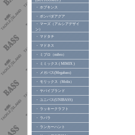
(BOTTOOMUP)
・ ホプキンス
・ ボンバダアグア
・ マーズ（アルシアデザイ
ン）
・ マドタチ
・ マドネス
・ ミブロ（mibro）
・ ミミックス ( MIMIX )
・ メガバス(Megabass)
・ モリックス（Molix）
・ ヤバイブランド
・ ユニバス(UNIBASS)
・ ラッキークラフト
・ ラパラ
・ ランカーハント