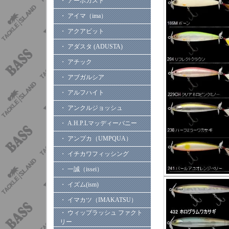
・ アーボガスト
・ アイマ（ima）
・ アクアビット
・ アダスタ (ADUSTA)
・ アチック
・ アブガルシア
・ アルフハイト
・ アンクルジョッシュ
・ A.H.P.Lマッディーバニー
・ アンプカ（UMPQUA）
・ イチカワフィッシング
・ 一誠（issei）
・ イズム(ism)
・ イマカツ（IMAKATSU）
・ ウィップラッシュ ファクト
リー