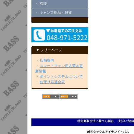
・ 福袋
・ キャンプ用品・雑貨
▼ フリーページ
・
店舗案内
・
スマートフォン用入荷＆更
新情報
・
ポイントシステムについて
・
お守り君適合表
特定商取引法に基づく表記
｜
支払い方法
越谷タックルアイランド・バス TEL 0