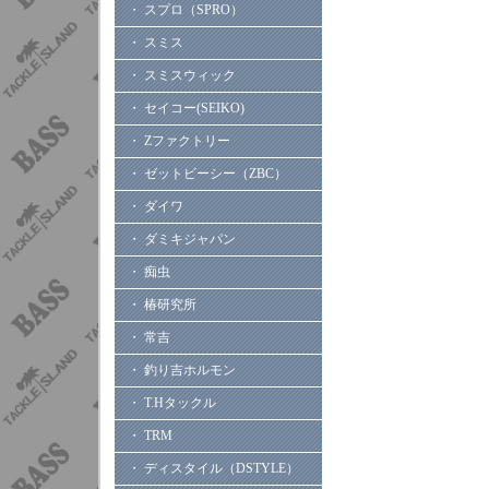
・ スプロ（SPRO）
・ スミス
・ スミスウィック
・ セイコー(SEIKO)
・ Zファクトリー
・ ゼットビーシー（ZBC）
・ ダイワ
・ ダミキジャパン
・ 痴虫
・ 椿研究所
・ 常吉
・ 釣り吉ホルモン
・ T.Hタックル
・ TRM
・ ディスタイル（DSTYLE）