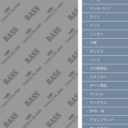
・ リールパーツ
・ ライン
・ フック
・ シンカー
・ 小物
・ ボックス
・ バッグ
・ その他用品
・ ステッカー
・ ボート用品
・ アパレル
・ サングラス
・ DVD・本
・ アカシブランド