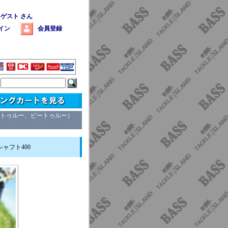
 ゲスト さん
イン
会員登録
（Ｂトゥルー、ビートゥルー）
ャフト400