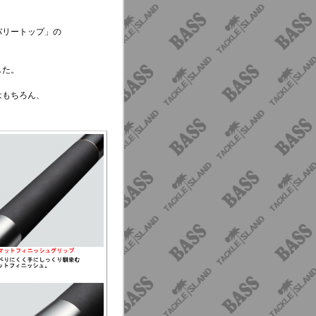
バリートップ」の
。
した。
はもちろん、