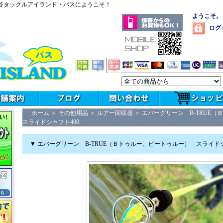
谷タックルアイランド・バスにようこそ！
ようこそ。
ログ
ホーム
＞
その他用品
＞
ルアー回収器
＞
エバーグリーン B-TRUE
スライドシャフト400
▼ エバーグリーン B-TRUE（Ｂトゥルー、ビートゥルー） スライドシ