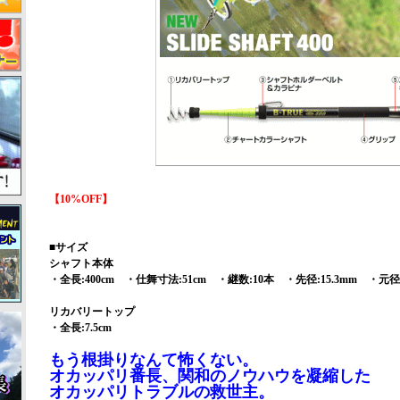
【10%OFF】
■サイズ
シャフト本体
・全長:400cm ・仕舞寸法:51cm ・継数:10本 ・先径:15.3mm ・元径:
リカバリートップ
・全長:7.5cm
もう根掛りなんて怖くない。
オカッパリ番長、関和のノウハウを凝縮した
オカッパリトラブルの救世主。