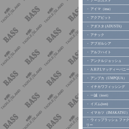
・ アーボガスト
・ アイマ（ima）
・ アクアビット
・ アダスタ (ADUSTA)
・ アチック
・ アブガルシア
・ アルフハイト
・ アンクルジョッシュ
・ A.H.P.Lマッディーバニ
・ アンプカ（UMPQUA）
・ イチカワフィッシング
・ 一誠（issei）
・ イズム(ism)
・ イマカツ（IMAKATSU
・ ウィップラッシュ ファ
リー