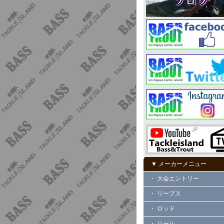
▼ メーカーメニュー
・ 大会エントリー
・ リープス
・ ロッド
・ リール