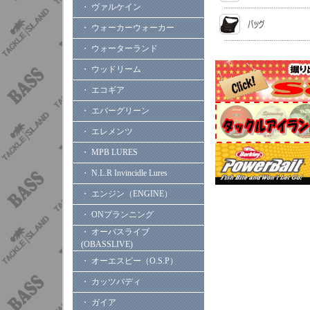
・ ヴァルケイン
・ ウォーカーウォーカー
・ ウォーターランド
・ ウッドリーム
・ エコギア
・ エバーグリーン
・ エレメンツ
・ MPB LURES
・ N.L.R Invincidle Lures
・ エンジン（ENGINE）
・ ONプランニング
・ オーバスライブ
(OBASSLIVE)
・ オーエスピー（O.S.P）
・ カッツバディ
・ ガイア