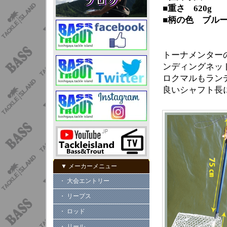
■重さ 620g
■柄の色 ブル
トーナメンター
ンディングネッ
ロクマルもラン
良いシャフト長
▼ メーカーメニュー
・ 大会エントリー
・ リープス
・ ロッド
・ リール