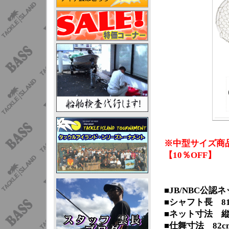
※中型サイズ商
【10％OFF】
■JB/NBC公認
■シャフト長 81
■ネット寸法 縦
■仕舞寸法 82c