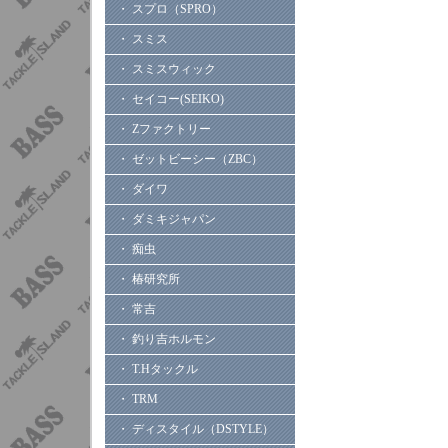
・ スプロ（SPRO）
・ スミス
・ スミスウィック
・ セイコー(SEIKO)
・ Zファクトリー
・ ゼットビーシー（ZBC）
・ ダイワ
・ ダミキジャパン
・ 痴虫
・ 椿研究所
・ 常吉
・ 釣り吉ホルモン
・ T.Hタックル
・ TRM
・ ディスタイル（DSTYLE）