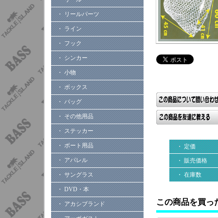
・ リールパーツ
・ ライン
・ フック
・ シンカー
・ 小物
・ ボックス
・ バッグ
・ その他用品
・ ステッカー
・ ボート用品
・ 定価
・ アパレル
・ 販売価格
・ サングラス
・ 在庫数
・ DVD・本
この商品を買っ
・ アカシブランド