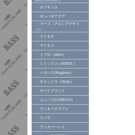
(BOTTOOMUP)
・ ホプキンス
・ ボンバダアグア
・ マーズ（アルシアデザイ
ン）
・ マドタチ
・ マドネス
・ ミブロ（mibro）
・ ミミックス ( MIMIX )
・ メガバス(Megabass)
・ モリックス（Molix）
・ ヤバイブランド
・ ユニバス(UNIBASS)
・ ラッキークラフト
・ ラパラ
・ ランカーハント