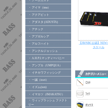
・ アーボガスト
・ アイマ（ima）
・ アクアビット
・ アダスタ (ADUSTA)
・ アチック
・ アブガルシア
【JB/NBC公認】NE
・ アルフハイト
スケール
・ アンクルジョッシュ
・ A.H.P.Lマッディーバニー
・ アンプカ（UMPQUA）
・ イチカワフィッシング
・ 一誠（issei）
・ イズム(ism)
・ イマカツ（IMAKATSU）
・ ウィップラッシュ ファクト
リー