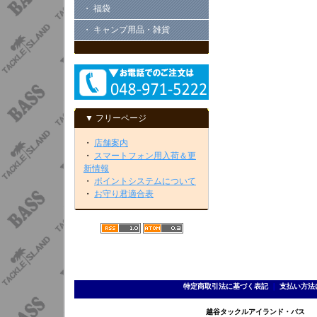
・ 福袋
・ キャンプ用品・雑貨
▼ フリーページ
・
店舗案内
・
スマートフォン用入荷＆更
新情報
・
ポイントシステムについて
・
お守り君適合表
特定商取引法に基づく表記
｜
支払い方法
越谷タックルアイランド・バス TEL 0