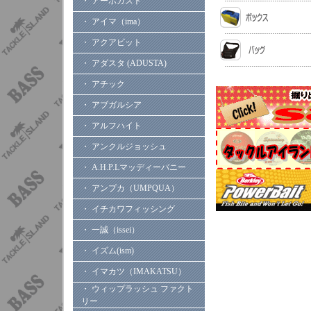
・ アーボガスト
・ アイマ（ima）
・ アクアビット
・ アダスタ (ADUSTA)
・ アチック
・ アブガルシア
・ アルフハイト
・ アンクルジョッシュ
・ A.H.P.Lマッディーバニー
・ アンプカ（UMPQUA）
・ イチカワフィッシング
・ 一誠（issei）
・ イズム(ism)
・ イマカツ（IMAKATSU）
・ ウィップラッシュ ファクト
リー