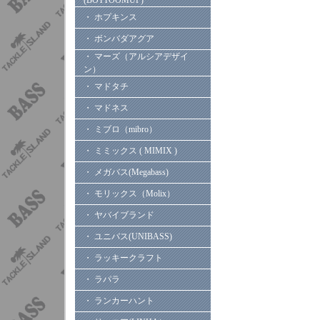
(BOTTOOMUP)
・ ホプキンス
・ ボンバダアグア
・ マーズ（アルシアデザイ
ン）
・ マドタチ
・ マドネス
・ ミブロ（mibro）
・ ミミックス ( MIMIX )
・ メガバス(Megabass)
・ モリックス（Molix）
・ ヤバイブランド
・ ユニバス(UNIBASS)
・ ラッキークラフト
・ ラパラ
・ ランカーハント