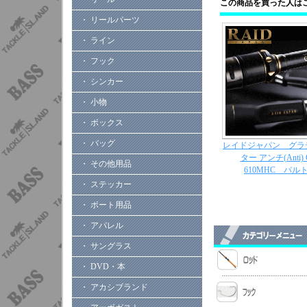
この商品を買った人は
・ リールパーツ
・ ライン
・ フック
・ シンカー
・ 小物
・ ボックス
・ バッグ
レイドジャパン グラ
ター アンチ(Anti) 
・ その他用品
610MHC バル
・ ステッカー
・ ボート用品
・ アパレル
・ サングラス
・ DVD・本
・ アカシブランド