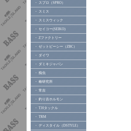
・ スプロ（SPRO）
・ スミス
・ スミスウィック
・ セイコー(SEIKO)
・ Zファクトリー
・ ゼットビーシー（ZBC）
・ ダイワ
・ ダミキジャパン
・ 痴虫
・ 椿研究所
・ 常吉
・ 釣り吉ホルモン
・ T.Hタックル
・ TRM
・ ディスタイル（DSTYLE）