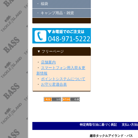
・ 福袋
・ キャンプ用品・雑貨
▼ フリーページ
・
店舗案内
・
スマートフォン用入荷＆更
新情報
・
ポイントシステムについて
・
お守り君適合表
特定商取引法に基づく表記
｜
支払い方法
越谷タックルアイランド・バス TEL 0