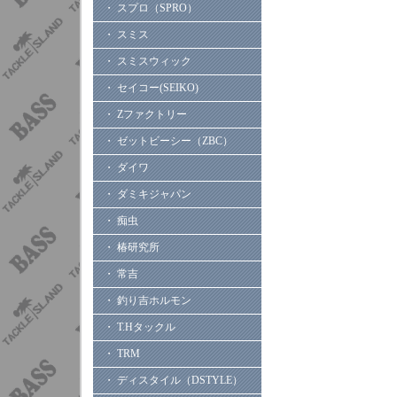
・ スプロ（SPRO）
・ スミス
・ スミスウィック
・ セイコー(SEIKO)
・ Zファクトリー
・ ゼットビーシー（ZBC）
・ ダイワ
・ ダミキジャパン
・ 痴虫
・ 椿研究所
・ 常吉
・ 釣り吉ホルモン
・ T.Hタックル
・ TRM
・ ディスタイル（DSTYLE）