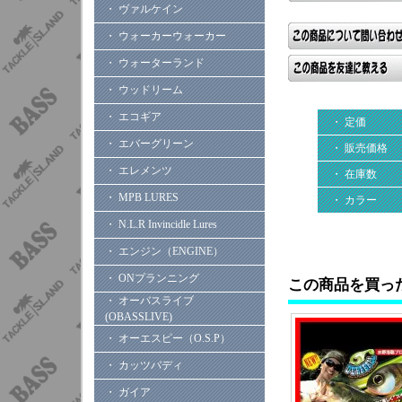
・ ヴァルケイン
・ ウォーカーウォーカー
・ ウォーターランド
・ ウッドリーム
・ エコギア
・ 定価
・ エバーグリーン
・ 販売価格
・ エレメンツ
・ 在庫数
・ MPB LURES
・ カラー
・ N.L.R Invincidle Lures
・ エンジン（ENGINE）
・ ONプランニング
この商品を買っ
・ オーバスライブ
(OBASSLIVE)
・ オーエスピー（O.S.P）
・ カッツバディ
・ ガイア