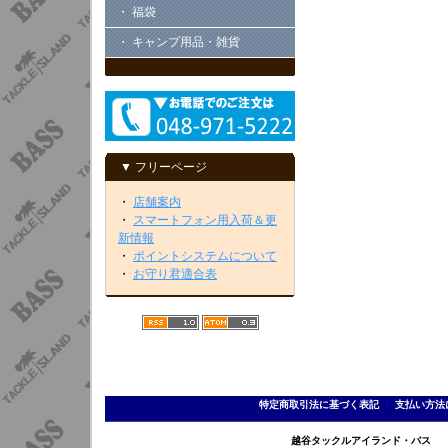
・ 福袋
・ キャンプ用品・雑貨
▼ フリーページ
・
店舗案内
・
スマートフォン用入荷＆更
新情報
・
ポイントシステムについて
・
お守り君適合表
特定商取引法に基づく表記
｜
支払い方法
越谷タックルアイランド・バス TEL 0