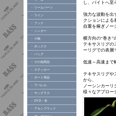
し、バイトへ至
・ リールパーツ
強力な波動を出
・ ライン
クションによる
・ フック
自重を稼ぎノー
・ シンカー
横方向の“巻き
・ 小物
テキサスリグの
・ ボックス
ーリグでの表層
・ バッグ
低速～高速まで
・ その他用品
・ ステッカー
テキサスリグや
・ ボート用品
から、
・ アパレル
ノーシンカーリ
様々なアプロー
・ サングラス
・ DVD・本
・ アカシブランド