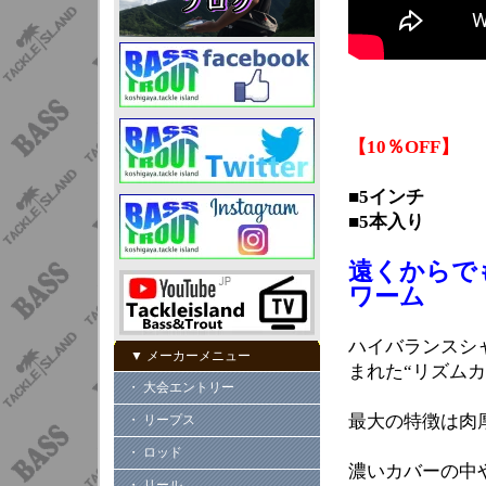
【10％OFF】
■5インチ
■5本入り
遠くからで
ワーム
ハイバランスシ
▼ メーカーメニュー
まれた“リズムカ
・ 大会エントリー
最大の特徴は肉
・ リープス
・ ロッド
濃いカバーの中
・ リール