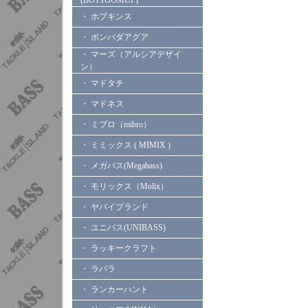
(BOTTOOMUP)
・ ホプキンス
・ ボンバダアグア
・ マーズ（アルシアデザイ
ン）
・ マドタチ
・ マドネス
・ ミブロ（mibro）
・ ミミックス ( MIMIX )
・ メガバス(Megabass)
・ モリックス（Molix）
・ ヤバイブランド
・ ユニバス(UNIBASS)
・ ラッキークラフト
・ ラパラ
・ ランカーハント