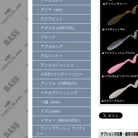
・ アーボガスト
・ アイマ（ima）
・ アクアビット
・ アダスタ (ADUSTA)
・ アチック
・ アブガルシア
・ アルフハイト
・ アンクルジョッシュ
・ A.H.P.Lマッディーバニー
・ アンプカ（UMPQUA）
・ イチカワフィッシング
・ 一誠（issei）
・ イズム(ism)
・ イマカツ（IMAKATSU）
・ ウィップラッシュ ファクト
リー