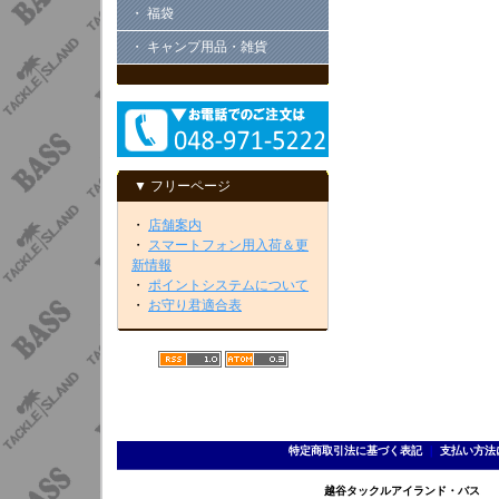
・ 福袋
・ キャンプ用品・雑貨
▼ フリーページ
・
店舗案内
・
スマートフォン用入荷＆更
新情報
・
ポイントシステムについて
・
お守り君適合表
特定商取引法に基づく表記
｜
支払い方法
越谷タックルアイランド・バス TEL 0