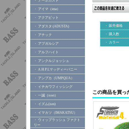
・ アーボガスト
・ アイマ（ima）
・ アクアビット
・ 販売価格
・ アダスタ (ADUSTA)
・ 購入数
・ アチック
・ カラー
・ アブガルシア
・ アルフハイト
・ アンクルジョッシュ
・ A.H.P.Lマッディーバニー
・ アンプカ（UMPQUA）
・ イチカワフィッシング
この商品を買っ
・ 一誠（issei）
・ イズム(ism)
・ イマカツ（IMAKATSU）
・ ウィップラッシュ ファクト
リー