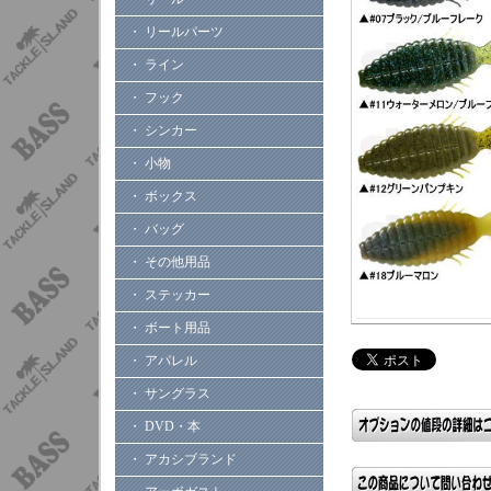
・ リールパーツ
・ ライン
・ フック
・ シンカー
・ 小物
・ ボックス
・ バッグ
・ その他用品
・ ステッカー
・ ボート用品
・ アパレル
・ サングラス
・ DVD・本
・ アカシブランド