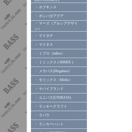
(BOTTOOMUP)
・ ホプキンス
・ ボンバダアグア
・ マーズ（アルシアデザイ
ン）
・ マドタチ
・ マドネス
・ ミブロ（mibro）
・ ミミックス ( MIMIX )
・ メガバス(Megabass)
・ モリックス（Molix）
・ ヤバイブランド
・ ユニバス(UNIBASS)
・ ラッキークラフト
・ ラパラ
・ ランカーハント