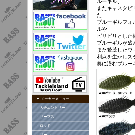
ルーギル、
またキャスタビ
た
ブルーギルフォ
ルや
ピリピリとした
ブルーギルが盛
また繁茂したウ
利点を生かしス
奥に潜むブルー
▼ メーカーメニュー
・ 大会エントリー
・ リープス
・ ロッド
・ リール