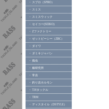
・ スプロ（SPRO）
・ スミス
・ スミスウィック
・ セイコー(SEIKO)
・ Zファクトリー
・ ゼットビーシー（ZBC）
・ ダイワ
・ ダミキジャパン
・ 痴虫
・ 椿研究所
・ 常吉
・ 釣り吉ホルモン
・ T.Hタックル
・ TRM
・ ディスタイル（DSTYLE）