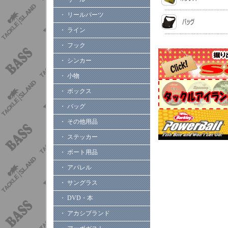
・ リールパーツ
・ ライン
・ フック
・ シンカー
・ 小物
・ ボックス
・ バッグ
・ その他用品
・ ステッカー
・ ボート用品
・ アパレル
・ サングラス
・ DVD・本
・ アカシブランド