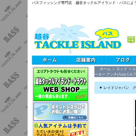
バスフィッシング専門店 越谷タックルアイランド・バスによ
ホーム
＞
ロッド
＞
レ
ーター アンチ(Anti) G
▼ レイドジャパン グラ