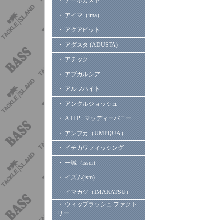
・ アーボガスト
・ アイマ（ima）
・ アクアビット
・ アダスタ (ADUSTA)
・ アチック
・ アブガルシア
・ アルフハイト
・ アンクルジョッシュ
・ A.H.P.Lマッディーバニー
・ アンプカ（UMPQUA）
・ イチカワフィッシング
・ 一誠（issei）
・ イズム(ism)
・ イマカツ（IMAKATSU）
・ ウィップラッシュ ファクト
リー