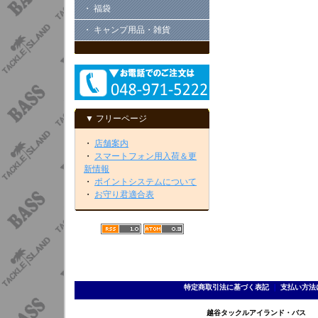
・ 福袋
・ キャンプ用品・雑貨
▼ フリーページ
・
店舗案内
・
スマートフォン用入荷＆更
新情報
・
ポイントシステムについて
・
お守り君適合表
特定商取引法に基づく表記
｜
支払い方法
越谷タックルアイランド・バス TEL 0