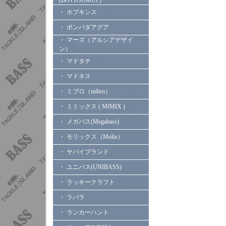
(BOTTOOMUP)
・ ホプキンス
・ ボンバダアグア
・ マーズ（アルシアデザイ
ン）
・ マドタチ
・ マドネス
・ ミブロ（mibro）
・ ミミックス ( MIMIX )
・ メガバス(Megabass)
・ モリックス（Molix）
・ ヤバイブランド
・ ユニバス(UNIBASS)
・ ラッキークラフト
・ ラパラ
・ ランカーハント