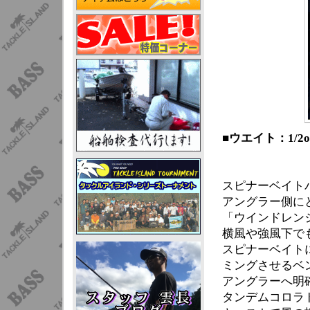
■ウエイト：1/2oz
スピナーベイト
アングラー側に
「ウインドレン
横風や強風下で
スピナーベイト
ミングさせるベ
アングラーへ明
タンデムコロラド