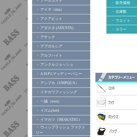
・ アーボガスト
・ 販売価格
・ アイマ（ima）
・ 在庫数
・ アクアビット
・ ウエイト
・ アダスタ (ADUSTA)
・ カラー
・ アチック
・ アブガルシア
・ アルフハイト
・ アンクルジョッシュ
・ A.H.P.Lマッディーバニー
・ アンプカ（UMPQUA）
・ イチカワフィッシング
・ 一誠（issei）
・ イズム(ism)
・ イマカツ（IMAKATSU）
・ ウィップラッシュ ファクト
リー