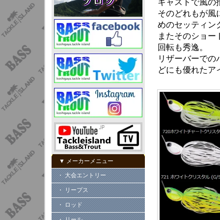
キャストで風の
そのどれもが風
めのセッティン
またそのショー
回転も秀逸。
リザーバーでの
どにも優れたア
▼ メーカーメニュー
・ 大会エントリー
・ リープス
・ ロッド
・ リール