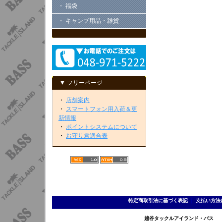
・ 福袋
・ キャンプ用品・雑貨
▼ フリーページ
・
店舗案内
・
スマートフォン用入荷＆更
新情報
・
ポイントシステムについて
・
お守り君適合表
特定商取引法に基づく表記
｜
支払い方法
越谷タックルアイランド・バス TEL 0