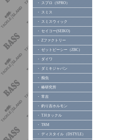
・ スプロ（SPRO）
・ スミス
・ スミスウィック
・ セイコー(SEIKO)
・ Zファクトリー
・ ゼットビーシー（ZBC）
・ ダイワ
・ ダミキジャパン
・ 痴虫
・ 椿研究所
・ 常吉
・ 釣り吉ホルモン
・ T.Hタックル
・ TRM
・ ディスタイル（DSTYLE）