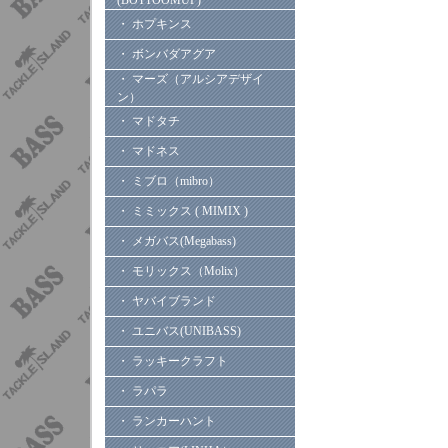
(BOTTOOMUP)
・ ホプキンス
・ ボンバダアグア
・ マーズ（アルシアデザイ
ン）
・ マドタチ
・ マドネス
・ ミブロ（mibro）
・ ミミックス ( MIMIX )
・ メガバス(Megabass)
・ モリックス（Molix）
・ ヤバイブランド
・ ユニバス(UNIBASS)
・ ラッキークラフト
・ ラパラ
・ ランカーハント