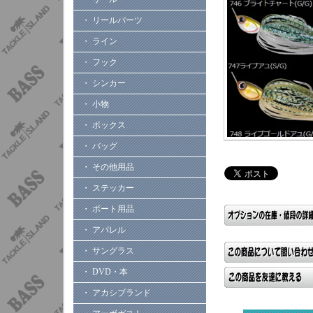
・ リールパーツ
・ ライン
・ フック
・ シンカー
・ 小物
・ ボックス
・ バッグ
・ その他用品
・ ステッカー
・ ボート用品
・ アパレル
・ サングラス
・ DVD・本
・ アカシブランド