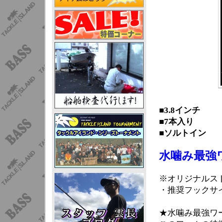
■3.8インチ
■7本入り
■ソルトイン
水噛み最強
※オリジナルス
・推奨フックサイ
★水噛み最強ワ