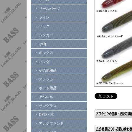
・ リールパーツ
・ ライン
・ フック
・ シンカー
・ 小物
・ ボックス
・ バッグ
・ その他用品
・ ステッカー
・ ボート用品
・ アパレル
・ サングラス
・ DVD・本
・ アカシブランド