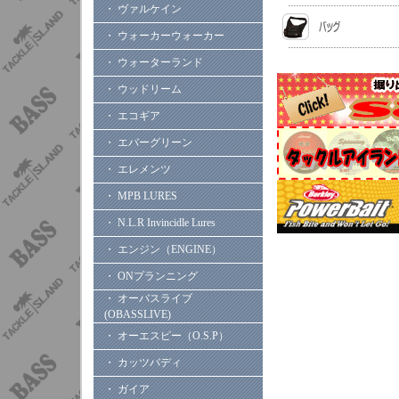
・ ヴァルケイン
・ ウォーカーウォーカー
・ ウォーターランド
・ ウッドリーム
・ エコギア
・ エバーグリーン
・ エレメンツ
・ MPB LURES
・ N.L.R Invincidle Lures
・ エンジン（ENGINE）
・ ONプランニング
・ オーバスライブ
(OBASSLIVE)
・ オーエスピー（O.S.P）
・ カッツバディ
・ ガイア