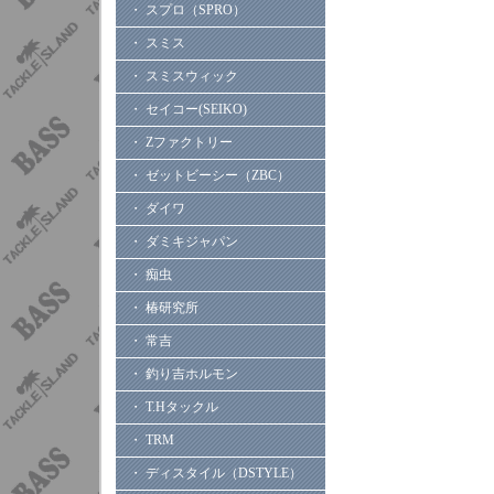
・ スプロ（SPRO）
・ スミス
・ スミスウィック
・ セイコー(SEIKO)
・ Zファクトリー
・ ゼットビーシー（ZBC）
・ ダイワ
・ ダミキジャパン
・ 痴虫
・ 椿研究所
・ 常吉
・ 釣り吉ホルモン
・ T.Hタックル
・ TRM
・ ディスタイル（DSTYLE）