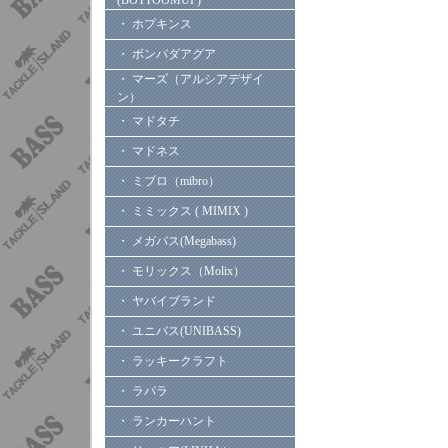
(BOTTOOMUP)
・ ホプキンス
・ ボンバダアグア
・ マーズ（アルシアデザイ
ン）
・ マドタチ
・ マドネス
・ ミブロ（mibro）
・ ミミックス ( MIMIX )
・ メガバス(Megabass)
・ モリックス（Molix）
・ ヤバイブランド
・ ユニバス(UNIBASS)
・ ラッキークラフト
・ ラパラ
・ ランカーハント