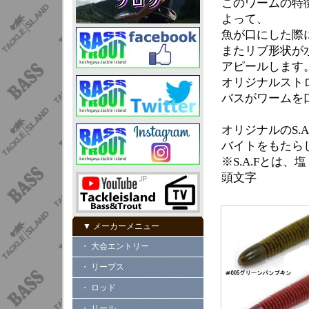
このワームの特
よって、
魚が口にした際
またリブ形状が
アピールします
オリジナルスト
バスがワームを
オリジナルのS.
バイトをもたら
※S.A.Fとは、塩
頭文字
▼ メーカーメニュー
・ 大会エントリー
・ リープス
・ ロッド
・ リール