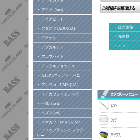
・ アーボガスト
・ アイマ（ima）
・ アクアビット
・ 販売価格
・ アダスタ (ADUSTA)
・ 在庫数
・ アチック
・ カラー
・ アブガルシア
・ アルフハイト
・ アンクルジョッシュ
・ A.H.P.Lマッディーバニー
・ アンプカ（UMPQUA）
・ イチカワフィッシング
・ 一誠（issei）
・ イズム(ism)
・ イマカツ（IMAKATSU）
・ ウィップラッシュ ファクト
リー