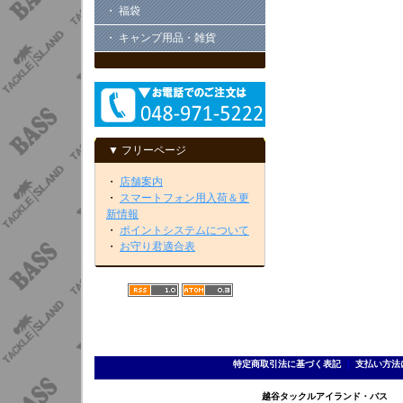
・ 福袋
・ キャンプ用品・雑貨
▼ フリーページ
・
店舗案内
・
スマートフォン用入荷＆更
新情報
・
ポイントシステムについて
・
お守り君適合表
特定商取引法に基づく表記
｜
支払い方法
越谷タックルアイランド・バス TEL 0