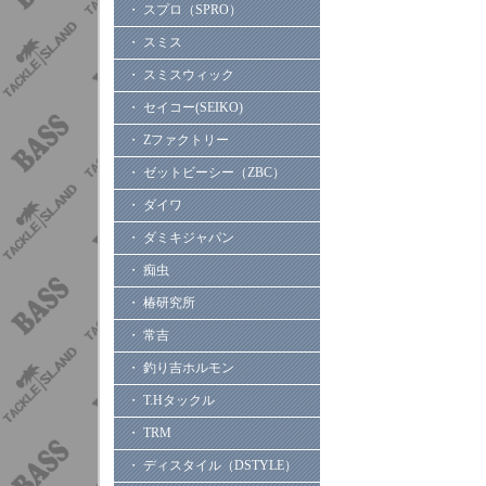
・ スプロ（SPRO）
・ スミス
・ スミスウィック
・ セイコー(SEIKO)
・ Zファクトリー
・ ゼットビーシー（ZBC）
・ ダイワ
・ ダミキジャパン
・ 痴虫
・ 椿研究所
・ 常吉
・ 釣り吉ホルモン
・ T.Hタックル
・ TRM
・ ディスタイル（DSTYLE）