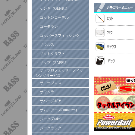
・ ゲンキ（GENKI）
・ コットンコーデル
・ コーモラン
・ コッパースフィッシング
・ ザウルス
・ ザクトクラフト
・ ザップ（ZAPPU）
・ ザ・プロフェッサーフィッ
シングサービス
・ サニーブロス
・ サワムラ
・ サベージギア
・ サムルアーズ(sumlures)
・ ジーク(Zeake)
・ ジークラック