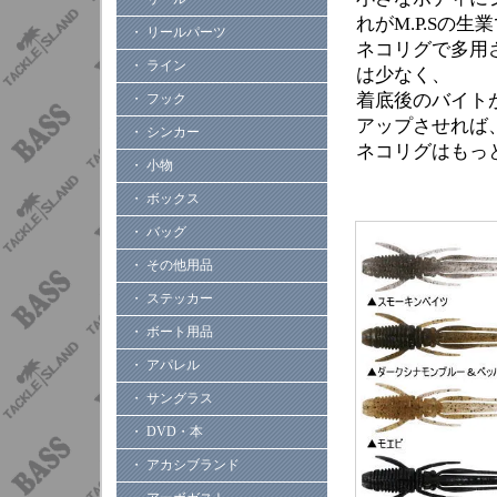
れがM.P.Sの生
・ リールパーツ
ネコリグで多用
・ ライン
は少なく、
着底後のバイト
・ フック
アップさせれば
・ シンカー
ネコリグはもっ
・ 小物
・ ボックス
・ バッグ
・ その他用品
・ ステッカー
・ ボート用品
・ アパレル
・ サングラス
・ DVD・本
・ アカシブランド