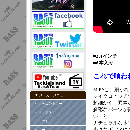
■2.4インチ
■6本入り
これで喰わ
M.P.Sは、細
▼ メーカーメニュー
マイクロピッチ
超細かく、異常
・ 大会エントリー
多彩なパーツが
・ リープス
いこと。
・ ロッド
ナチュラルな水
小さなボディに
・ リール