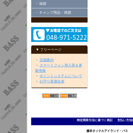
・ 福袋
・ キャンプ用品・雑貨
▼ フリーページ
・
店舗案内
・
スマートフォン用入荷＆更
新情報
・
ポイントシステムについて
・
お守り君適合表
特定商取引法に基づく表記
｜
支払い方法
越谷タックルアイランド・バス TEL 0