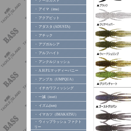
・ アーボガスト
・ アイマ（ima）
・ アクアビット
・ アダスタ (ADUSTA)
・ アチック
・ アブガルシア
・ アルフハイト
・ アンクルジョッシュ
・ A.H.P.Lマッディーバニー
・ アンプカ（UMPQUA）
・ イチカワフィッシング
・ 一誠（issei）
・ イズム(ism)
・ イマカツ（IMAKATSU）
・ ウィップラッシュ ファクト
リー