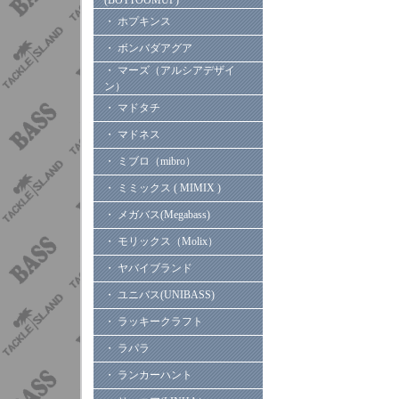
(BOTTOOMUP)
・ ホプキンス
・ ボンバダアグア
・ マーズ（アルシアデザイ
ン）
・ マドタチ
・ マドネス
・ ミブロ（mibro）
・ ミミックス ( MIMIX )
・ メガバス(Megabass)
・ モリックス（Molix）
・ ヤバイブランド
・ ユニバス(UNIBASS)
・ ラッキークラフト
・ ラパラ
・ ランカーハント