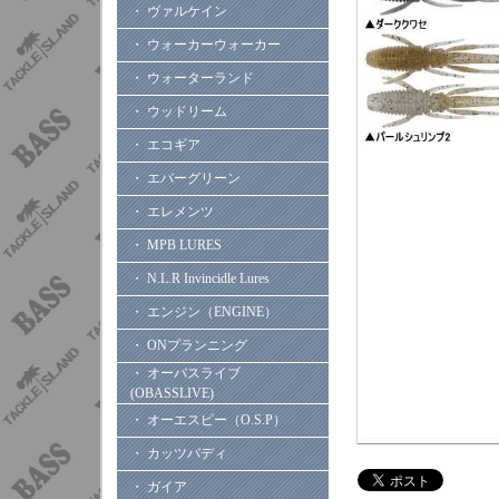
・ ヴァルケイン
・ ウォーカーウォーカー
・ ウォーターランド
・ ウッドリーム
・ エコギア
・ エバーグリーン
・ エレメンツ
・ MPB LURES
・ N.L.R Invincidle Lures
・ エンジン（ENGINE）
・ ONプランニング
・ オーバスライブ
(OBASSLIVE)
・ オーエスピー（O.S.P）
・ カッツバディ
・ ガイア