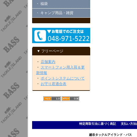
・ 福袋
・ キャンプ用品・雑貨
▼ フリーページ
・
店舗案内
・
スマートフォン用入荷＆更
新情報
・
ポイントシステムについて
・
お守り君適合表
特定商取引法に基づく表記
｜
支払い方法
越谷タックルアイランド・バス TEL 0