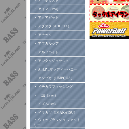
・ アーボガスト
・ アイマ（ima）
・ アクアビット
・ アダスタ (ADUSTA)
・ アチック
・ アブガルシア
・ アルフハイト
・ アンクルジョッシュ
・ A.H.P.Lマッディーバニー
・ アンプカ（UMPQUA）
・ イチカワフィッシング
・ 一誠（issei）
・ イズム(ism)
・ イマカツ（IMAKATSU）
・ ウィップラッシュ ファクト
リー