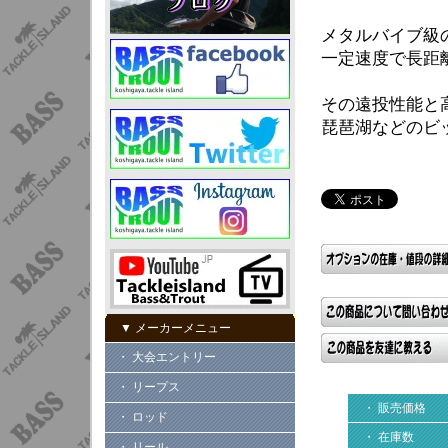
メタルバイブ級
一定速度で長距
その遠投性能と
琵琶湖などのビ
▼ メーカーメニュー
・ 大会エントリー
・ リープス
・ 販売価格
・ ロッド
・ 在庫数
・ リール