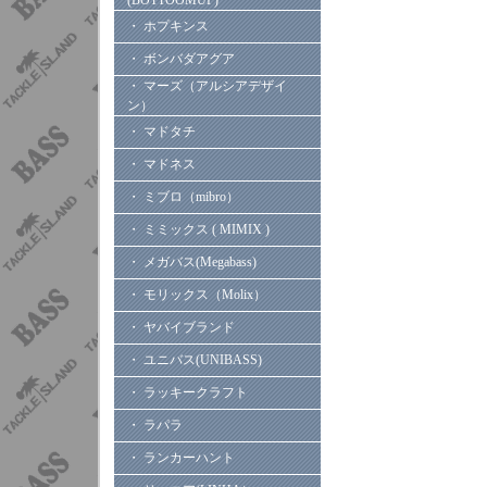
(BOTTOOMUP)
・ ホプキンス
・ ボンバダアグア
・ マーズ（アルシアデザイ
ン）
・ マドタチ
・ マドネス
・ ミブロ（mibro）
・ ミミックス ( MIMIX )
・ メガバス(Megabass)
・ モリックス（Molix）
・ ヤバイブランド
・ ユニバス(UNIBASS)
・ ラッキークラフト
・ ラパラ
・ ランカーハント