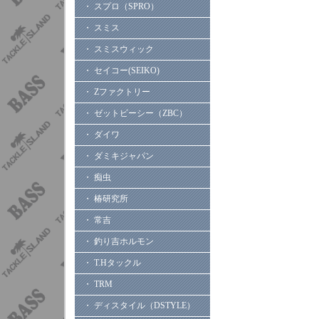
・ スプロ（SPRO）
・ スミス
・ スミスウィック
・ セイコー(SEIKO)
・ Zファクトリー
・ ゼットビーシー（ZBC）
・ ダイワ
・ ダミキジャパン
・ 痴虫
・ 椿研究所
・ 常吉
・ 釣り吉ホルモン
・ T.Hタックル
・ TRM
・ ディスタイル（DSTYLE）