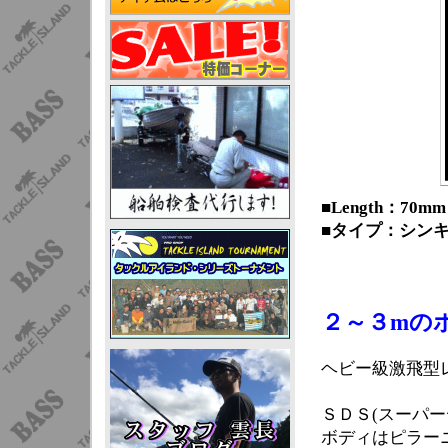
■Length：70mm 
■タイプ：シン
２～３mの
ヘビー級激飛型
ＳＤＳ(スーパー
ボディはピラー