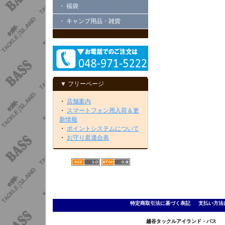
・ 福袋
・ キャンプ用品・雑貨
▼ フリーページ
・
店舗案内
・
スマートフォン用入荷＆更
新情報
・
ポイントシステムについて
・
お守り君適合表
特定商取引法に基づく表記
｜
支払い方法
越谷タックルアイランド・バス TEL 0