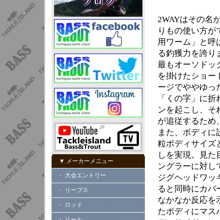
2WAYはその
りもの使い方が
用ワーム」と呼
る釣獲力を誇り
最もオーソドッ
を掛けたショー
ージでややゆっ
「くの字」に折
ンを起こし、そ
が追従するため
また、ボディに
粒ボディサイズ
しを実現。見た
▼ メーカーメニュー
ングラーに対し
・ 大会エントリー
ジグヘッドワッ
ると同時にカバ
・ リープス
なかなか反応を
・ ロッド
たボディにマス
・ リール