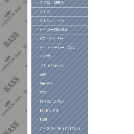
・ スプロ（SPRO）
・ スミス
・ スミスウィック
・ セイコー(SEIKO)
・ Zファクトリー
・ ゼットビーシー（ZBC）
・ ダイワ
・ ダミキジャパン
・ 痴虫
・ 椿研究所
・ 常吉
・ 釣り吉ホルモン
・ T.Hタックル
・ TRM
・ ディスタイル（DSTYLE）