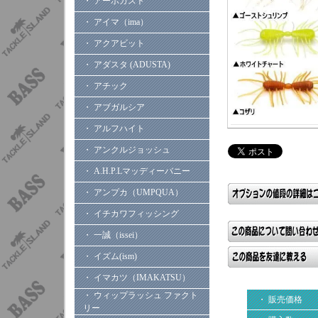
・ アーボガスト
・ アイマ（ima）
・ アクアビット
・ アダスタ (ADUSTA)
・ アチック
・ アブガルシア
・ アルフハイト
・ アンクルジョッシュ
・ A.H.P.Lマッディーバニー
・ アンプカ（UMPQUA）
・ イチカワフィッシング
・ 一誠（issei）
・ イズム(ism)
・ イマカツ（IMAKATSU）
・ ウィップラッシュ ファクト
・ 販売価格
リー