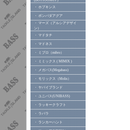
(BOTTOOMUP)
・ ホプキンス
・ ボンバダアグア
・ マーズ（アルシアデザイ
ン）
・ マドタチ
・ マドネス
・ ミブロ（mibro）
・ ミミックス ( MIMIX )
・ メガバス(Megabass)
・ モリックス（Molix）
・ ヤバイブランド
・ ユニバス(UNIBASS)
・ ラッキークラフト
・ ラパラ
・ ランカーハント