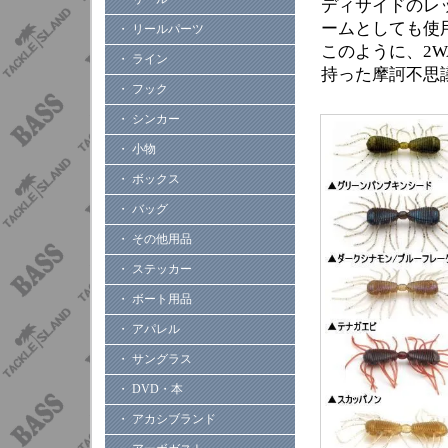
ディサイドのレ
ームとしても使
・ リールパーツ
このように、2
・ ライン
持った摩訶不思
・ フック
・ シンカー
・ 小物
・ ボックス
・ バッグ
・ その他用品
・ ステッカー
・ ボート用品
・ アパレル
・ サングラス
・ DVD・本
・ アカシブランド