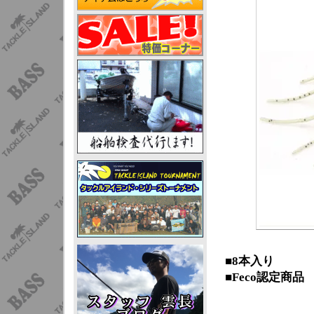
■8本入り
■Feco認定商品