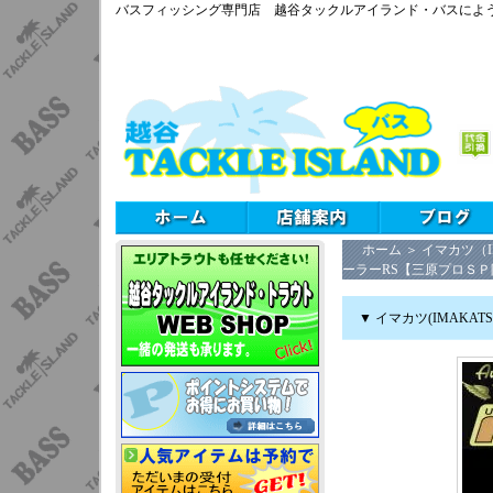
バスフィッシング専門店 越谷タックルアイランド・バスによ
ホーム
＞
イマカツ（I
ーラーRS【三原プロＳ
▼ イマカツ(IMAK