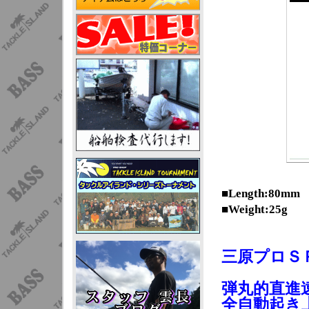
■Length:80mm
■Weight:25g
三原プロＳＰ
弾丸的直進
全自動起き上