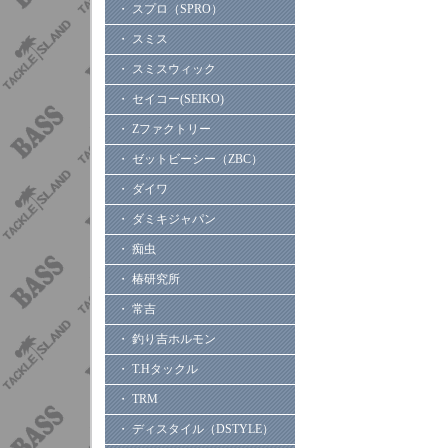
・ スプロ（SPRO）
・ スミス
・ スミスウィック
・ セイコー(SEIKO)
・ Zファクトリー
・ ゼットビーシー（ZBC）
・ ダイワ
・ ダミキジャパン
・ 痴虫
・ 椿研究所
・ 常吉
・ 釣り吉ホルモン
・ T.Hタックル
・ TRM
・ ディスタイル（DSTYLE）