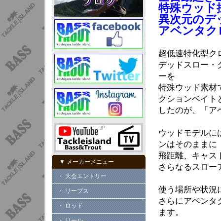
特殊ウッド
異次元のデ
アベンタク
超低速特化型ク
デッドスロー・
ーを
特殊ウッド素材
クションベイト
したのが、「ア
ウッドモデルに
ンはそのままに
飛距離、キャス
▼ メーカーメニュー
さらなるスロー
・ 大会エントリー
使う場所や状況
・ リープス
さらにアベンタ
・ ロッド
ます。
・ リール