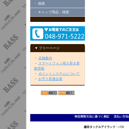
・ 福袋
・ キャンプ用品・雑貨
▼ フリーページ
・
店舗案内
・
スマートフォン用入荷＆更
新情報
・
ポイントシステムについて
・
お守り君適合表
特定商取引法に基づく表記
｜
支払い方法
越谷タックルアイランド・バス TEL 0