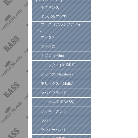
(BOTTOOMUP)
・ ホプキンス
・ ボンバダアグア
・ マーズ（アルシアデザイ
ン）
・ マドタチ
・ マドネス
・ ミブロ（mibro）
・ ミミックス ( MIMIX )
・ メガバス(Megabass)
・ モリックス（Molix）
・ ヤバイブランド
・ ユニバス(UNIBASS)
・ ラッキークラフト
・ ラパラ
・ ランカーハント