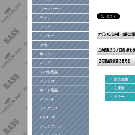
・ リールパーツ
・ ライン
・ フック
・ シンカー
・ 小物
・ ボックス
・ バッグ
・ その他用品
・ 販売価格
・ ステッカー
・ 在庫数
・ ボート用品
・ カラー
・ アパレル
・ サングラス
・ DVD・本
・ アカシブランド