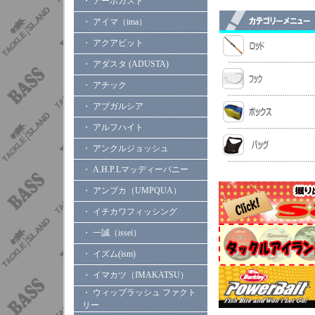
・ アーボガスト
・ アイマ（ima）
・ アクアビット
・ アダスタ (ADUSTA)
・ アチック
・ アブガルシア
・ アルフハイト
・ アンクルジョッシュ
・ A.H.P.Lマッディーバニー
・ アンプカ（UMPQUA）
・ イチカワフィッシング
・ 一誠（issei）
・ イズム(ism)
・ イマカツ（IMAKATSU）
・ ウィップラッシュ ファクト
リー