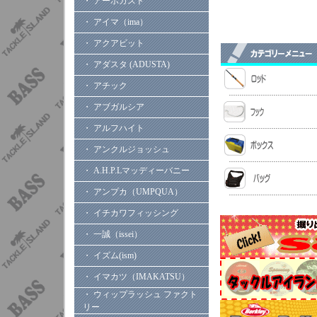
・ アーボガスト
・ アイマ（ima）
・ アクアビット
・ アダスタ (ADUSTA)
・ アチック
・ アブガルシア
・ アルフハイト
・ アンクルジョッシュ
・ A.H.P.Lマッディーバニー
・ アンプカ（UMPQUA）
・ イチカワフィッシング
・ 一誠（issei）
・ イズム(ism)
・ イマカツ（IMAKATSU）
・ ウィップラッシュ ファクト
リー