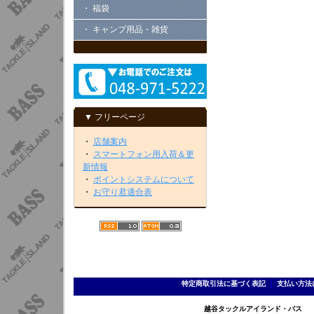
・ 福袋
・ キャンプ用品・雑貨
▼ フリーページ
・
店舗案内
・
スマートフォン用入荷＆更
新情報
・
ポイントシステムについて
・
お守り君適合表
特定商取引法に基づく表記
｜
支払い方法
越谷タックルアイランド・バス TEL 0