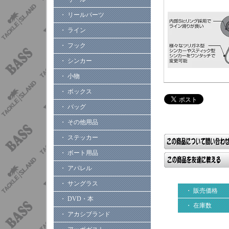
・ リールパーツ
・ ライン
・ フック
・ シンカー
・ 小物
・ ボックス
・ バッグ
・ その他用品
・ ステッカー
・ ボート用品
・ アパレル
・ サングラス
・ 販売価格
・ DVD・本
・ 在庫数
・ アカシブランド