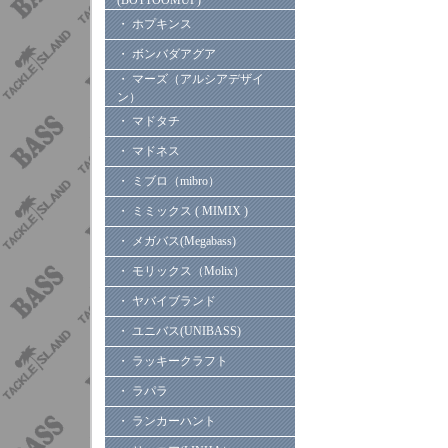
(BOTTOOMUP)
・ ホプキンス
・ ボンバダアグア
・ マーズ（アルシアデザイ
ン）
・ マドタチ
・ マドネス
・ ミブロ（mibro）
・ ミミックス ( MIMIX )
・ メガバス(Megabass)
・ モリックス（Molix）
・ ヤバイブランド
・ ユニバス(UNIBASS)
・ ラッキークラフト
・ ラパラ
・ ランカーハント