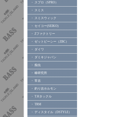
・ スプロ（SPRO）
・ スミス
・ スミスウィック
・ セイコー(SEIKO)
・ Zファクトリー
・ ゼットビーシー（ZBC）
・ ダイワ
・ ダミキジャパン
・ 痴虫
・ 椿研究所
・ 常吉
・ 釣り吉ホルモン
・ T.Hタックル
・ TRM
・ ディスタイル（DSTYLE）