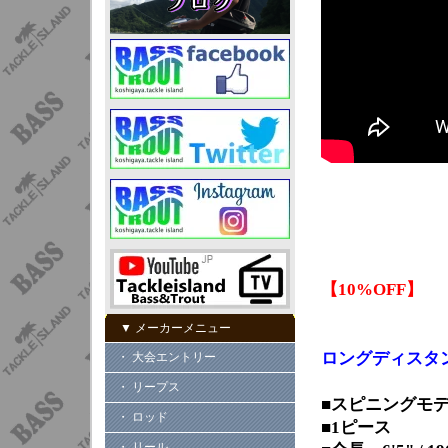
【10%OFF】
▼ メーカーメニュー
ロングディスタ
・ 大会エントリー
・ リープス
■スピニングモ
・ ロッド
■1ピース
・ リール