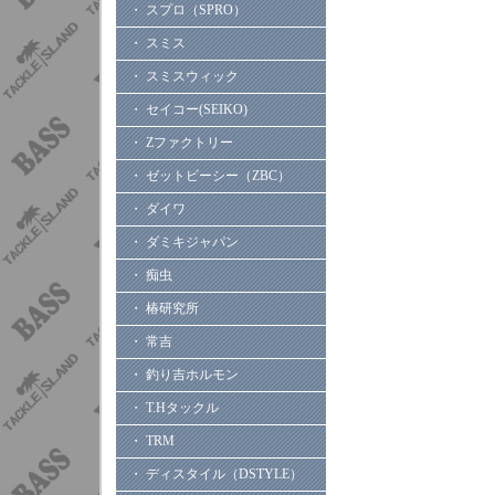
・ スプロ（SPRO）
・ スミス
・ スミスウィック
・ セイコー(SEIKO)
・ Zファクトリー
・ ゼットビーシー（ZBC）
・ ダイワ
・ ダミキジャパン
・ 痴虫
・ 椿研究所
・ 常吉
・ 釣り吉ホルモン
・ T.Hタックル
・ TRM
・ ディスタイル（DSTYLE）