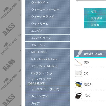
・ ヴァルケイン
・ ウォーカーウォーカー
・ 定価
・ ウォーターランド
・ 販売価格
・ ウッドリーム
・ 在庫数
・ エコギア
・ エバーグリーン
・ エレメンツ
・ MPB LURES
・ N.L.R Invincidle Lures
・ エンジン（ENGINE）
・ ONプランニング
・ オーバスライブ
(OBASSLIVE)
・ オーエスピー（O.S.P）
・ カッツバディ
・ ガイア