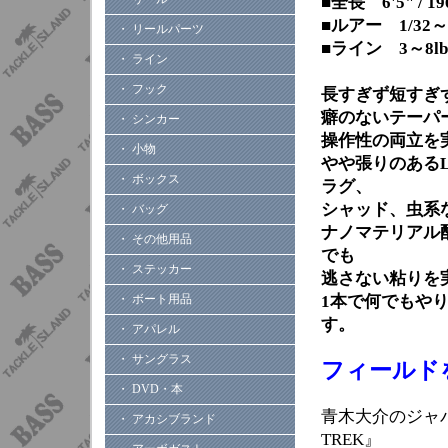
■全長 6'5" / 19
■ルアー 1/32～1
・ リールパーツ
■ライン 3～8lb
・ ライン
・ フック
長すぎず短すぎず
癖のないテーパ
・ シンカー
操作性の両立を
・ 小物
やや張りのある
・ ボックス
ラグ、
シャッド、虫系
・ バッグ
ナノマテリアル配
・ その他用品
でも
・ ステッカー
逃さない粘りを
・ ボート用品
1本で何でもや
す。
・ アパレル
・ サングラス
フィールド
・ DVD・本
青木大介のジャ
・ アカシブランド
TREK』