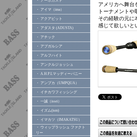
・ アーボガスト
アメリカへ舞台
・ アイマ（ima）
トーナメントや
その経験の元に
・ アクアビット
感じて欲しいと
・ アダスタ (ADUSTA)
・ アチック
・ アブガルシア
・ アルフハイト
・ アンクルジョッシュ
・ A.H.P.Lマッディーバニー
・ アンプカ（UMPQUA）
・ イチカワフィッシング
・ 一誠（issei）
・ イズム(ism)
・ イマカツ（IMAKATSU）
・ ウィップラッシュ ファクト
リー