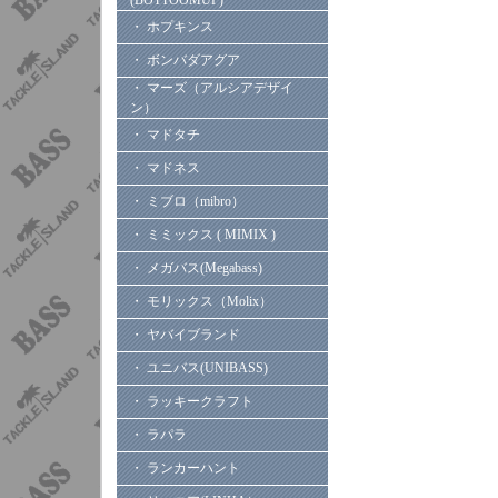
(BOTTOOMUP)
・ ホプキンス
・ ボンバダアグア
・ マーズ（アルシアデザイ
ン）
・ マドタチ
・ マドネス
・ ミブロ（mibro）
・ ミミックス ( MIMIX )
・ メガバス(Megabass)
・ モリックス（Molix）
・ ヤバイブランド
・ ユニバス(UNIBASS)
・ ラッキークラフト
・ ラパラ
・ ランカーハント