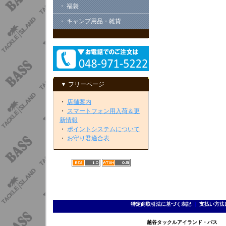
・ 福袋
・ キャンプ用品・雑貨
▼ フリーページ
・
店舗案内
・
スマートフォン用入荷＆更
新情報
・
ポイントシステムについて
・
お守り君適合表
特定商取引法に基づく表記
｜
支払い方法
越谷タックルアイランド・バス TEL 0