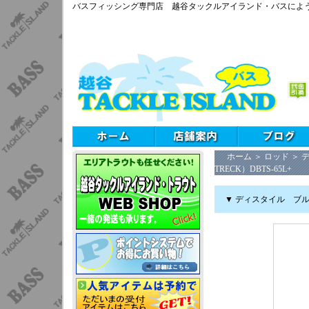
バスフィッシング専門店 越谷タックルアイランド・バスによ
ホーム
＞
ロッド
＞
TRECK）DBTS-65L+
▼ ディスタイル ブルート