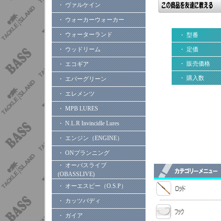
・ ヴァルケイン
・ ウォーカーウォーカー
・ ウォーターランド
・ 型番
・ ウッドリーム
・ 定価
・ 販売価格
・ エコギア
・ 購入数
・ エバーグリーン
・ エレメンツ
・ MPB LURES
・ N.L.R Invincidle Lures
・ エンジン（ENGINE）
・ ONプランニング
・ オーバスライブ
(OBASSLIVE)
・ オーエスピー（O.S.P）
・ カッツバディ
・ ガイア