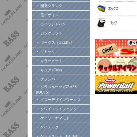
・ 開発クランク
・ 霞デザイン
・ カハラジャパン
・ ガンクラフト
・ ギークス（GEEKS）
・ ギミック
・ キラーヒート
・ キュア (Cure)
・ グランパ
・ グラスルーツ (GRASS
ROOTS)
・ グローデザインワークス
・ クワイエットファンク
・ ゲーリーヤマモト
・ ケイテック
・ ゲットネット（GETNET）