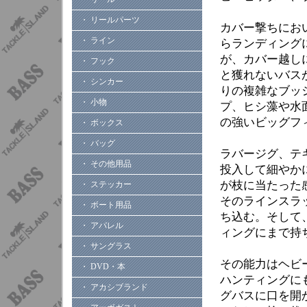
・ リールパーツ
カバー撃ちにお
・ ライン
らランディング
が、カバー越し
・ フック
と獲れないバス
・ シンカー
りの複雑なブッ
・ 小物
プ、ヒシ藻や水
の強いビッグフ
・ ボックス
・ バッグ
ラバージグ、テ
・ その他用品
投入して細やか
が枝に当たった
・ ステッカー
そのラインスラ
・ ボート用品
ち込む。そして
・ アパレル
ィングにまで持
・ サングラス
その能力はヘビ
・ DVD・本
ハンティングに
・ アカシブランド
グバスに口を開