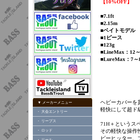
【10%OFF】
■7.1ft
■2.15m
■ベイトモデル
■1ピース
■123g
■LineMax：12～
■LureMax：7～8
ヘビーカバーを
▼ メーカーメニュー
軽快にして超ド
・ 大会エントリー
・ リープス
71H＋という
・ ロッド
その軽快な操作
ビーヒッター、
・ リール