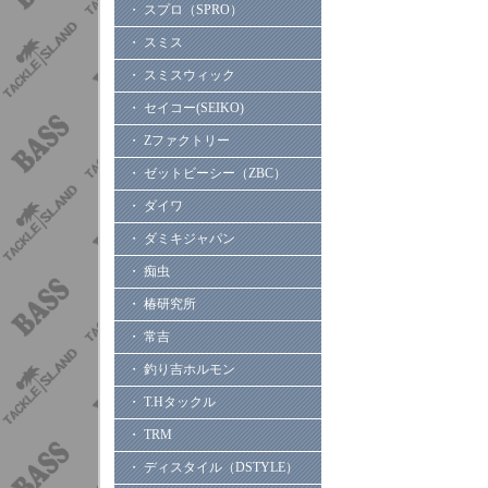
・ スプロ（SPRO）
・ スミス
・ スミスウィック
・ セイコー(SEIKO)
・ Zファクトリー
・ ゼットビーシー（ZBC）
・ ダイワ
・ ダミキジャパン
・ 痴虫
・ 椿研究所
・ 常吉
・ 釣り吉ホルモン
・ T.Hタックル
・ TRM
・ ディスタイル（DSTYLE）