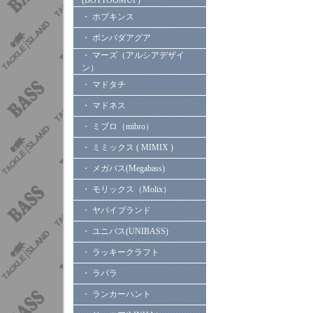
(BOTTOOMUP)
・ ホプキンス
・ ボンバダアグア
・ マーズ（アルシアデザイ
ン）
・ マドタチ
・ マドネス
・ ミブロ（mibro）
・ ミミックス ( MIMIX )
・ メガバス(Megabass)
・ モリックス（Molix）
・ ヤバイブランド
・ ユニバス(UNIBASS)
・ ラッキークラフト
・ ラパラ
・ ランカーハント