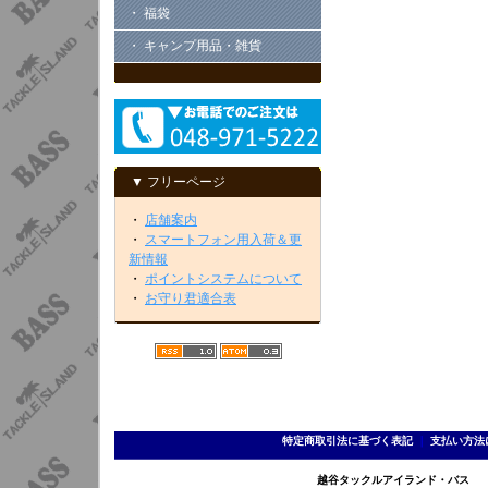
・ 福袋
・ キャンプ用品・雑貨
▼ フリーページ
・
店舗案内
・
スマートフォン用入荷＆更
新情報
・
ポイントシステムについて
・
お守り君適合表
特定商取引法に基づく表記
｜
支払い方法
越谷タックルアイランド・バス TEL 0