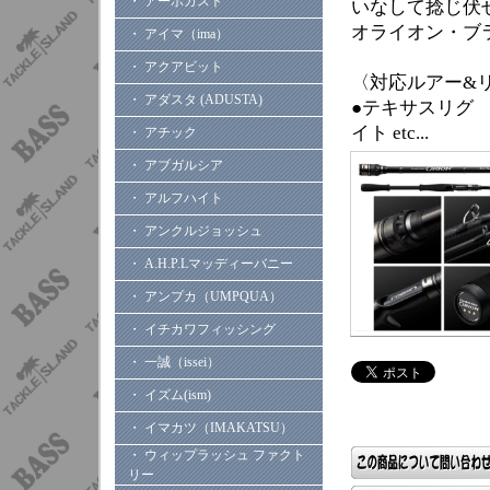
・ アーボガスト
いなして捻じ伏
オライオン・ブ
・ アイマ（ima）
・ アクアビット
〈対応ルアー&
・ アダスタ (ADUSTA)
●テキサスリグ
イト etc...
・ アチック
・ アブガルシア
・ アルフハイト
・ アンクルジョッシュ
・ A.H.P.Lマッディーバニー
・ アンプカ（UMPQUA）
・ イチカワフィッシング
・ 一誠（issei）
・ イズム(ism)
・ イマカツ（IMAKATSU）
・ ウィップラッシュ ファクト
リー