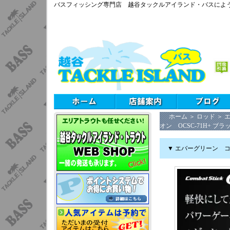
バスフィッシング専門店 越谷タックルアイランド・バスによ
ホーム
＞
ロッド
＞
オン OCSC-71H+ ブ
▼ エバーグリーン コ