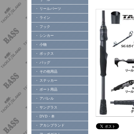
・ リールパーツ
・ ライン
・ フック
・ シンカー
・ 小物
・ ボックス
・ バッグ
・ その他用品
・ ステッカー
・ ボート用品
・ アパレル
・ サングラス
・ DVD・本
・ アカシブランド