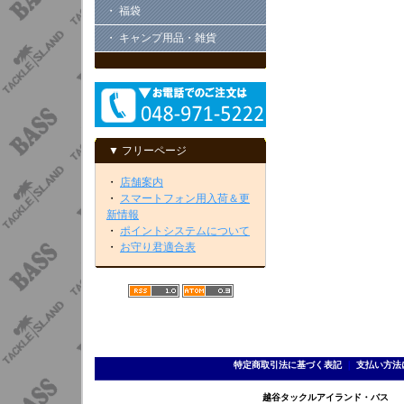
・ 福袋
・ キャンプ用品・雑貨
▼ フリーページ
・
店舗案内
・
スマートフォン用入荷＆更
新情報
・
ポイントシステムについて
・
お守り君適合表
特定商取引法に基づく表記
｜
支払い方法
越谷タックルアイランド・バス TEL 0