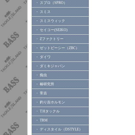
・ スプロ（SPRO）
・ スミス
・ スミスウィック
・ セイコー(SEIKO)
・ Zファクトリー
・ ゼットビーシー（ZBC）
・ ダイワ
・ ダミキジャパン
・ 痴虫
・ 椿研究所
・ 常吉
・ 釣り吉ホルモン
・ T.Hタックル
・ TRM
・ ディスタイル（DSTYLE）