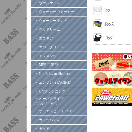
・ ヴァルケイン
・ ウォーカーウォーカー
・ ウォーターランド
・ ウッドリーム
・ エコギア
・ エバーグリーン
・ エレメンツ
・ MPB LURES
・ N.L.R Invincidle Lures
・ エンジン（ENGINE）
・ ONプランニング
・ オーバスライブ
(OBASSLIVE)
・ オーエスピー（O.S.P）
・ カッツバディ
・ ガイア