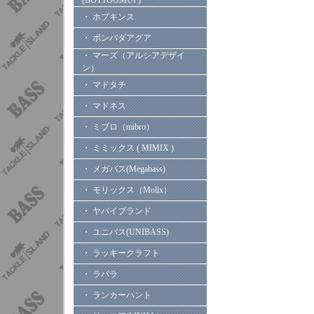
(BOTTOOMUP)
・ ホプキンス
・ ボンバダアグア
・ マーズ（アルシアデザイ
ン）
・ マドタチ
・ マドネス
・ ミブロ（mibro）
・ ミミックス ( MIMIX )
・ メガバス(Megabass)
・ モリックス（Molix）
・ ヤバイブランド
・ ユニバス(UNIBASS)
・ ラッキークラフト
・ ラパラ
・ ランカーハント