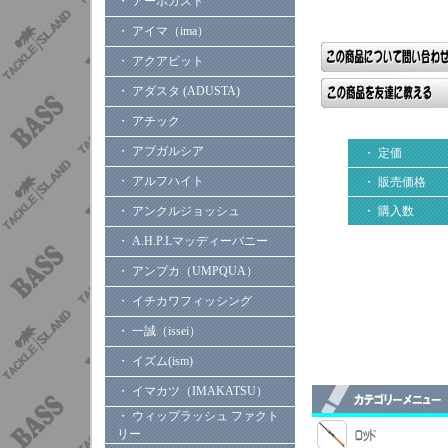
・ アーボガスト
・ アイマ（ima）
・ アクアビット
・ アダスタ (ADUSTA)
・ アチック
・ アブガルシア
・ 定価
・ アルフハイト
・ 販売価格
・ アンクルジョッシュ
・ 購入数
・ A.H.P.Lマッディーバニー
・ アンプカ（UMPQUA）
・ イチカワフィッシング
・ 一誠（issei）
・ イズム(ism)
・ イマカツ（IMAKATSU）
・ ウィップラッシュ ファクト
リー