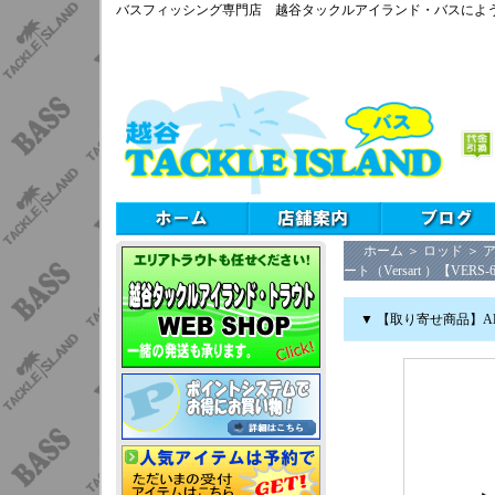
バスフィッシング専門店 越谷タックルアイランド・バスによ
ホーム
＞
ロッド
＞
ア
ート（Versart ）【VERS-
▼ 【取り寄せ商品】AB