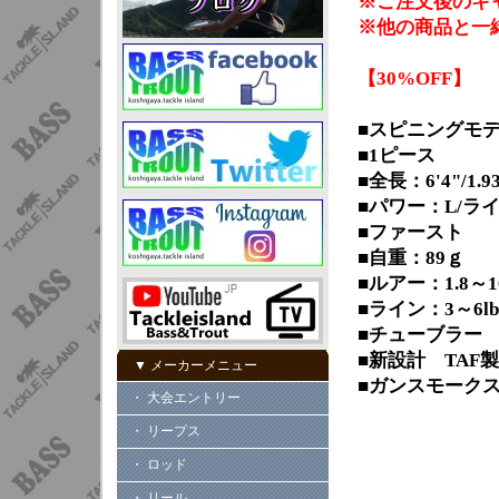
※ご注文後のキ
※他の商品と一
【30%OFF】
■スピニングモ
■1ピース
■全長：6'4"/1.9
■パワー：L/ラ
■ファースト
■自重：89ｇ
■ルアー：1.8～1
■ライン：3～6lb
■チューブラー
■新設計 TAF
▼ メーカーメニュー
■ガンスモークス
・ 大会エントリー
・ リープス
・ ロッド
・ リール