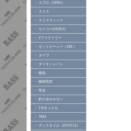
・ スプロ（SPRO）
・ スミス
・ スミスウィック
・ セイコー(SEIKO)
・ Zファクトリー
・ ゼットビーシー（ZBC）
・ ダイワ
・ ダミキジャパン
・ 痴虫
・ 椿研究所
・ 常吉
・ 釣り吉ホルモン
・ T.Hタックル
・ TRM
・ ディスタイル（DSTYLE）