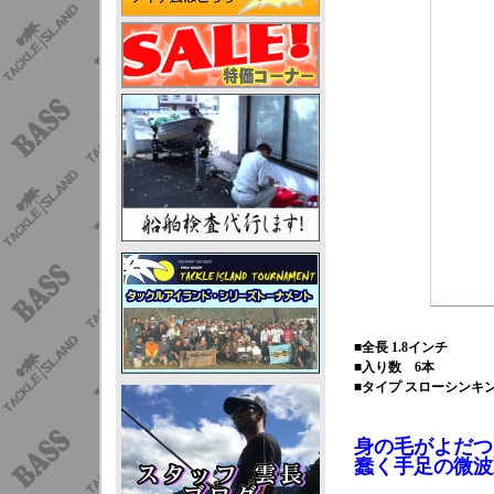
■全長 1.8インチ
■入り数 6本
■タイプ スローシンキ
身の毛がよだつ
蠢く手足の微波