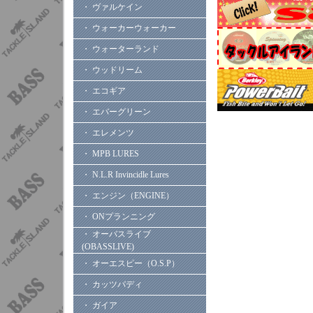
・ ヴァルケイン
・ ウォーカーウォーカー
・ ウォーターランド
・ ウッドリーム
・ エコギア
・ エバーグリーン
・ エレメンツ
・ MPB LURES
・ N.L.R Invincidle Lures
・ エンジン（ENGINE）
・ ONプランニング
・ オーバスライブ
(OBASSLIVE)
・ オーエスピー（O.S.P）
・ カッツバディ
・ ガイア