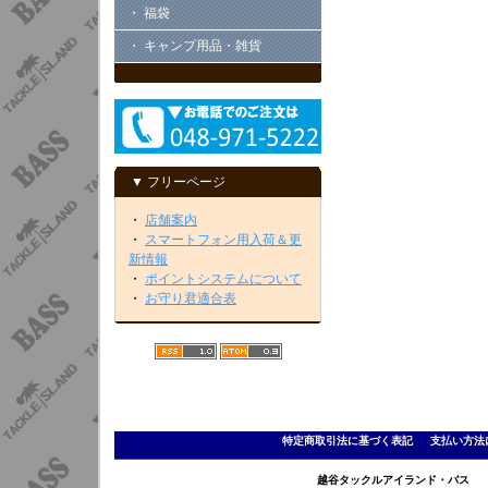
・ 福袋
・ キャンプ用品・雑貨
▼ フリーページ
・
店舗案内
・
スマートフォン用入荷＆更
新情報
・
ポイントシステムについて
・
お守り君適合表
特定商取引法に基づく表記
｜
支払い方法
越谷タックルアイランド・バス TEL 0