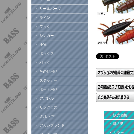
・ リールパーツ
・ ライン
・ フック
・ シンカー
・ 小物
・ ボックス
・ バッグ
・ その他用品
・ ステッカー
・ ボート用品
・ アパレル
・ サングラス
・ 販売価格
・ DVD・本
・ 購入数
・ アカシブランド
・ カラー