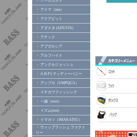
・ アーボガスト
・ アイマ（ima）
・ アクアビット
・ アダスタ (ADUSTA)
・ アチック
・ アブガルシア
・ アルフハイト
・ アンクルジョッシュ
・ A.H.P.Lマッディーバニー
・ アンプカ（UMPQUA）
・ イチカワフィッシング
・ 一誠（issei）
・ イズム(ism)
・ イマカツ（IMAKATSU）
・ ウィップラッシュ ファクト
リー