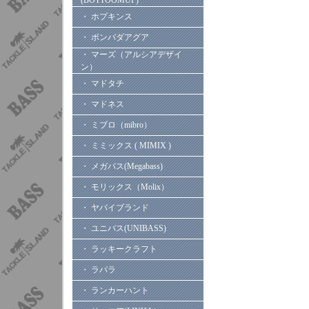
(BOTTOOMUP)
・ ホプキンス
・ ボンバダアグア
・ マーズ（アルシアデザイ
ン）
・ マドタチ
・ マドネス
・ ミブロ（mibro）
・ ミミックス ( MIMIX )
・ メガバス(Megabass)
・ モリックス（Molix）
・ ヤバイブランド
・ ユニバス(UNIBASS)
・ ラッキークラフト
・ ラパラ
・ ランカーハント