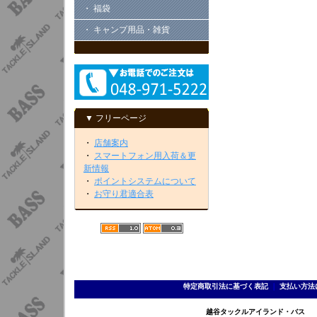
・ 福袋
・ キャンプ用品・雑貨
▼ フリーページ
・
店舗案内
・
スマートフォン用入荷＆更
新情報
・
ポイントシステムについて
・
お守り君適合表
特定商取引法に基づく表記
｜
支払い方法
越谷タックルアイランド・バス TEL 0