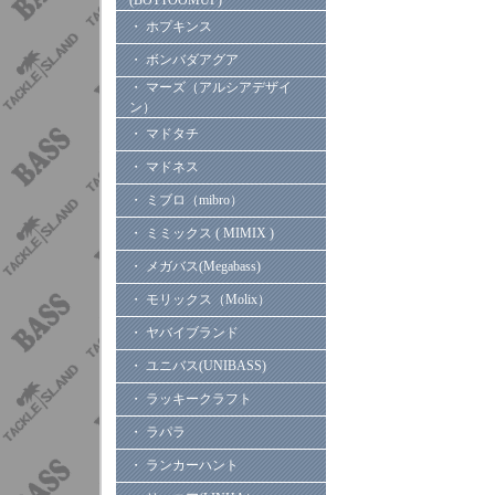
(BOTTOOMUP)
・ ホプキンス
・ ボンバダアグア
・ マーズ（アルシアデザイ
ン）
・ マドタチ
・ マドネス
・ ミブロ（mibro）
・ ミミックス ( MIMIX )
・ メガバス(Megabass)
・ モリックス（Molix）
・ ヤバイブランド
・ ユニバス(UNIBASS)
・ ラッキークラフト
・ ラパラ
・ ランカーハント