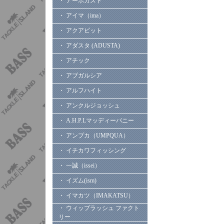
・ アーボガスト
・ アイマ（ima）
・ アクアビット
・ アダスタ (ADUSTA)
・ アチック
・ アブガルシア
・ アルフハイト
・ アンクルジョッシュ
・ A.H.P.Lマッディーバニー
・ アンプカ（UMPQUA）
・ イチカワフィッシング
・ 一誠（issei）
・ イズム(ism)
・ イマカツ（IMAKATSU）
・ ウィップラッシュ ファクト
リー