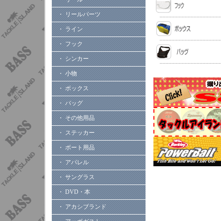
・ リールパーツ
・ ライン
・ フック
・ シンカー
・ 小物
・ ボックス
・ バッグ
・ その他用品
・ ステッカー
・ ボート用品
・ アパレル
・ サングラス
・ DVD・本
・ アカシブランド