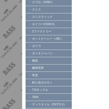
・ スプロ（SPRO）
・ スミス
・ スミスウィック
・ セイコー(SEIKO)
・ Zファクトリー
・ ゼットビーシー（ZBC）
・ ダイワ
・ ダミキジャパン
・ 痴虫
・ 椿研究所
・ 常吉
・ 釣り吉ホルモン
・ T.Hタックル
・ TRM
・ ディスタイル（DSTYLE）