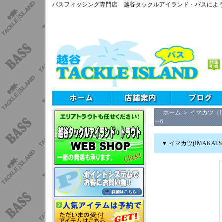
バスフィッシング専門店 越谷タックルアイランド・バスによ
ホーム
＞
イマカツ（I
ー6
▼ イマカツ(IMAKA