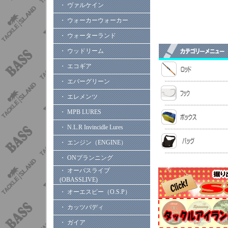
・ ヴァルケイン
・ ウォーカーウォーカー
・ ウォーターランド
・ ウッドリーム
・ エコギア
・ エバーグリーン
・ エレメンツ
・ MPB LURES
・ N.L.R Invincidle Lures
・ エンジン（ENGINE）
・ ONプランニング
・ オーバスライブ
(OBASSLIVE)
・ オーエスピー（O.S.P）
・ カッツバディ
・ ガイア