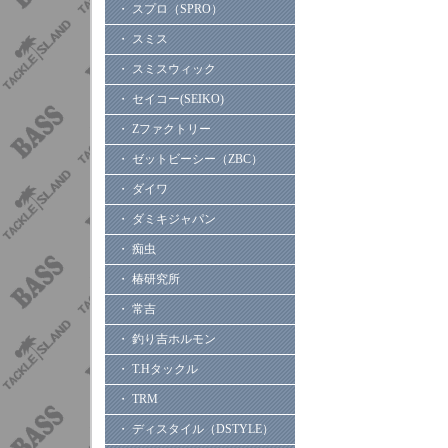
・ スプロ（SPRO）
・ スミス
・ スミスウィック
・ セイコー(SEIKO)
・ Zファクトリー
・ ゼットビーシー（ZBC）
・ ダイワ
・ ダミキジャパン
・ 痴虫
・ 椿研究所
・ 常吉
・ 釣り吉ホルモン
・ T.Hタックル
・ TRM
・ ディスタイル（DSTYLE）