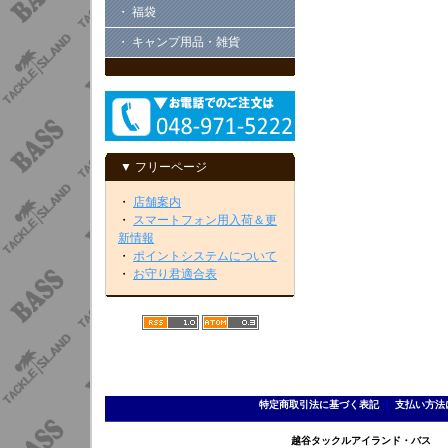
・ 福袋
・ キャンプ用品・雑貨
▼ フリーページ
・
店舗案内
・
スマートフォン用入荷＆更
新情報
・
ポイントシステムについて
・
お守り君適合表
特定商取引法に基づく表記
｜
支払い方法
越谷タックルアイランド・バス TEL 0