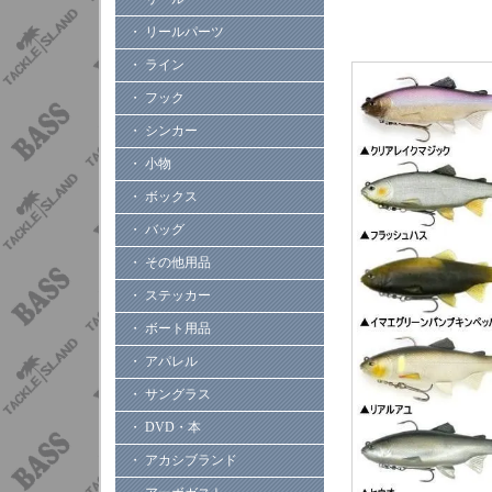
・ リールパーツ
・ ライン
・ フック
・ シンカー
・ 小物
・ ボックス
・ バッグ
・ その他用品
・ ステッカー
・ ボート用品
・ アパレル
・ サングラス
・ DVD・本
・ アカシブランド