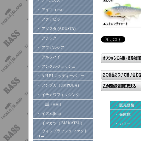
・ アーボガスト
・ アイマ（ima）
・ アクアビット
・ アダスタ (ADUSTA)
・ アチック
・ アブガルシア
・ アルフハイト
・ アンクルジョッシュ
・ A.H.P.Lマッディーバニー
・ アンプカ（UMPQUA）
・ イチカワフィッシング
・ 一誠（issei）
・ 販売価格
・ イズム(ism)
・ 在庫数
・ イマカツ（IMAKATSU）
・ カラー
・ ウィップラッシュ ファクト
リー