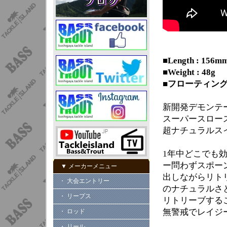
■Length : 156m
■Weight : 48g
■フローティン
新開発デモンテ
スーパースロー
超ナチュラルス
1年中どこでも
ー問わずスポー
▼ メーカーメニュー
出しながらリト
・ 大会エントリー
のナチュラルさ
・ リープス
リトリーブする
無警戒でレイジ
・ ロッド
・ リール