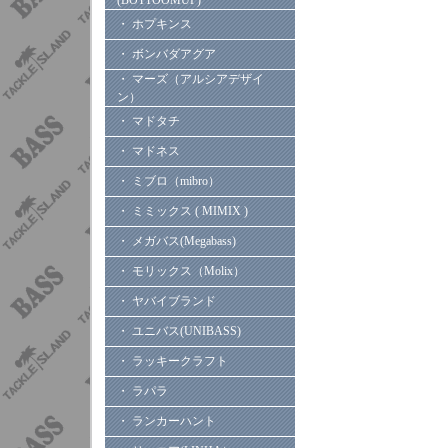
(BOTTOOMUP)
・ ホプキンス
・ ボンバダアグア
・ マーズ（アルシアデザイ
ン）
・ マドタチ
・ マドネス
・ ミブロ（mibro）
・ ミミックス ( MIMIX )
・ メガバス(Megabass)
・ モリックス（Molix）
・ ヤバイブランド
・ ユニバス(UNIBASS)
・ ラッキークラフト
・ ラパラ
・ ランカーハント