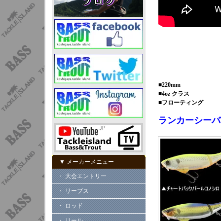
■220mm
■4oz クラス
■フローティング
ランカーシーバ
▼ メーカーメニュー
・ 大会エントリー
・ リープス
・ ロッド
・ リール