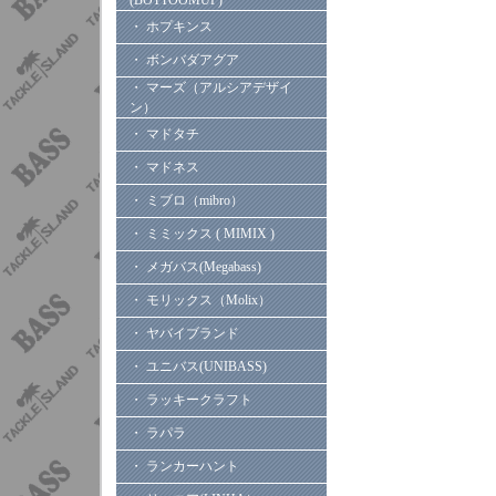
(BOTTOOMUP)
・ ホプキンス
・ ボンバダアグア
・ マーズ（アルシアデザイ
ン）
・ マドタチ
・ マドネス
・ ミブロ（mibro）
・ ミミックス ( MIMIX )
・ メガバス(Megabass)
・ モリックス（Molix）
・ ヤバイブランド
・ ユニバス(UNIBASS)
・ ラッキークラフト
・ ラパラ
・ ランカーハント