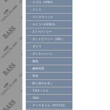
・ スプロ（SPRO）
・ スミス
・ スミスウィック
・ セイコー(SEIKO)
・ Zファクトリー
・ ゼットビーシー（ZBC）
・ ダイワ
・ ダミキジャパン
・ 痴虫
・ 椿研究所
・ 常吉
・ 釣り吉ホルモン
・ T.Hタックル
・ TRM
・ ディスタイル（DSTYLE）