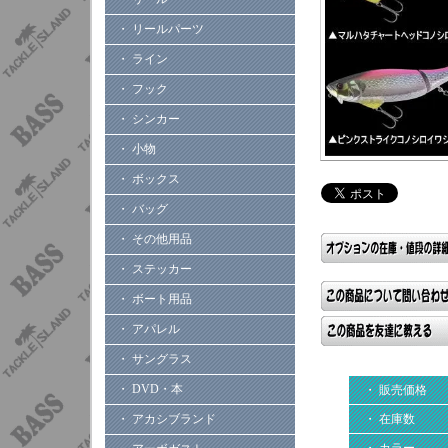
・ リールパーツ
・ ライン
・ フック
・ シンカー
・ 小物
・ ボックス
・ バッグ
・ その他用品
・ ステッカー
・ ボート用品
・ アパレル
・ サングラス
・ DVD・本
・ 販売価格
・ アカシブランド
・ 在庫数