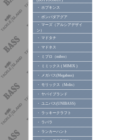
(BOTTOOMUP)
・ ホプキンス
・ ボンバダアグア
・ マーズ（アルシアデザイ
ン）
・ マドタチ
・ マドネス
・ ミブロ（mibro）
・ ミミックス ( MIMIX )
・ メガバス(Megabass)
・ モリックス（Molix）
・ ヤバイブランド
・ ユニバス(UNIBASS)
・ ラッキークラフト
・ ラパラ
・ ランカーハント