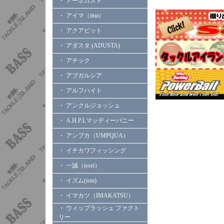
・ アーボガスト
・ アイマ（ima）
・ アクアビット
・ アダスタ (ADUSTA)
・ アチック
・ アブガルシア
・ アルフハイト
・ アンクルジョッシュ
・ A.H.P.Lマッディーバニー
・ アンプカ（UMPQUA）
・ イチカワフィッシング
・ 一誠（issei）
・ イズム(ism)
・ イマカツ（IMAKATSU）
・ ウィップラッシュ ファクト
リー