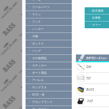
・ リールパーツ
・ 販売価格
・ ライン
・ 在庫数
・ フック
・ カラー
・ シンカー
・ 小物
・ ボックス
・ バッグ
・ その他用品
・ ステッカー
・ ボート用品
・ アパレル
・ サングラス
・ DVD・本
・ アカシブランド