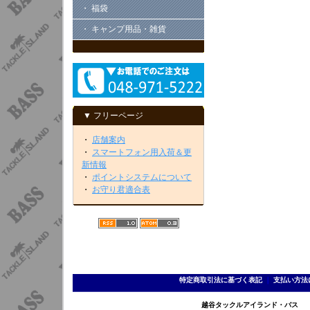
・ 福袋
・ キャンプ用品・雑貨
▼ フリーページ
・
店舗案内
・
スマートフォン用入荷＆更
新情報
・
ポイントシステムについて
・
お守り君適合表
特定商取引法に基づく表記
｜
支払い方法
越谷タックルアイランド・バス TEL 0