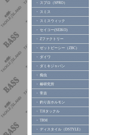
・ スプロ（SPRO）
・ スミス
・ スミスウィック
・ セイコー(SEIKO)
・ Zファクトリー
・ ゼットビーシー（ZBC）
・ ダイワ
・ ダミキジャパン
・ 痴虫
・ 椿研究所
・ 常吉
・ 釣り吉ホルモン
・ T.Hタックル
・ TRM
・ ディスタイル（DSTYLE）