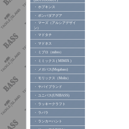
(BOTTOOMUP)
・ ホプキンス
・ ボンバダアグア
・ マーズ（アルシアデザイ
ン）
・ マドタチ
・ マドネス
・ ミブロ（mibro）
・ ミミックス ( MIMIX )
・ メガバス(Megabass)
・ モリックス（Molix）
・ ヤバイブランド
・ ユニバス(UNIBASS)
・ ラッキークラフト
・ ラパラ
・ ランカーハント