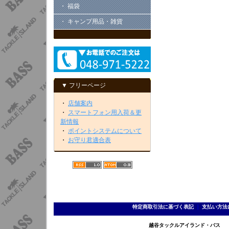
・ 福袋
・ キャンプ用品・雑貨
▼ フリーページ
・
店舗案内
・
スマートフォン用入荷＆更
新情報
・
ポイントシステムについて
・
お守り君適合表
特定商取引法に基づく表記
｜
支払い方法
越谷タックルアイランド・バス TEL 0