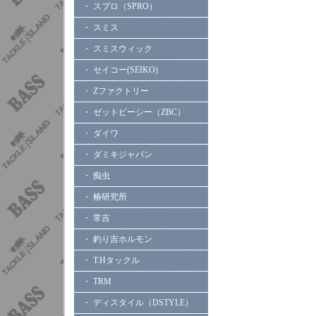
・ スプロ（SPRO）
・ スミス
・ スミスウィック
・ セイコー(SEIKO)
・ Zファクトリー
・ ゼットビーシー（ZBC）
・ ダイワ
・ ダミキジャパン
・ 痴虫
・ 椿研究所
・ 常吉
・ 釣り吉ホルモン
・ T.Hタックル
・ TRM
・ ディスタイル（DSTYLE）