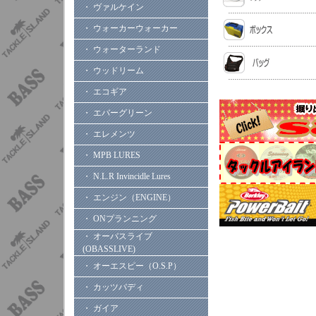
・ ヴァルケイン
・ ウォーカーウォーカー
・ ウォーターランド
・ ウッドリーム
・ エコギア
・ エバーグリーン
・ エレメンツ
・ MPB LURES
・ N.L.R Invincidle Lures
・ エンジン（ENGINE）
・ ONプランニング
・ オーバスライブ
(OBASSLIVE)
・ オーエスピー（O.S.P）
・ カッツバディ
・ ガイア