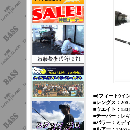
■6フィート9イ
■レングス：205.
■ウエイト：133
■テーパー：レ
■パワー：ミデ
■ルアー：1/4oz～