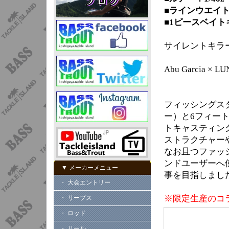
■ラインウエイト：8
■1ピースベイ
サイレントキラー1
Abu Garcia 
フィッシングス
ー）と6フィー
トキャスティングモ
ストラクチャー
なお且つファッ
ンドユーザーへ
▼ メーカーメニュー
事を目指しまし
・ 大会エントリー
※限定生産のコ
・ リープス
・ ロッド
・ リール