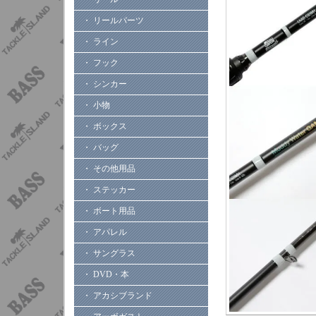
・ リールパーツ
・ ライン
・ フック
・ シンカー
・ 小物
・ ボックス
・ バッグ
・ その他用品
・ ステッカー
・ ボート用品
・ アパレル
・ サングラス
・ DVD・本
・ アカシブランド