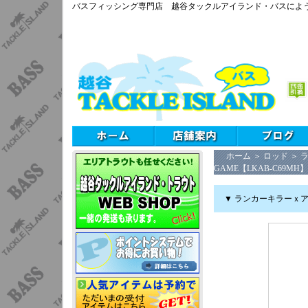
バスフィッシング専門店 越谷タックルアイランド・バスによ
ホーム
＞
ロッド
＞
GAME【LKAB-C69MH】
▼ ランカーキラーｘアブガ