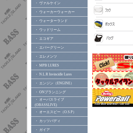
・ ヴァルケイン
・ ウォーカーウォーカー
・ ウォーターランド
・ ウッドリーム
・ エコギア
・ エバーグリーン
・ エレメンツ
・ MPB LURES
・ N.L.R Invincidle Lures
・ エンジン（ENGINE）
・ ONプランニング
・ オーバスライブ
(OBASSLIVE)
・ オーエスピー（O.S.P）
・ カッツバディ
・ ガイア