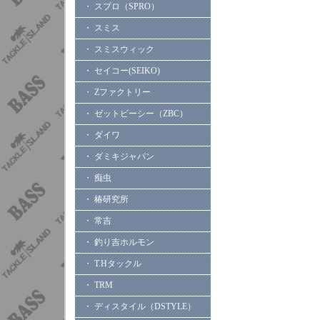
・ スプロ（SPRO）
・ スミス
・ スミスウィック
・ セイコー(SEIKO)
・ Zファクトリー
・ ゼットビーシー（ZBC）
・ ダイワ
・ ダミキジャパン
・ 痴虫
・ 椿研究所
・ 常吉
・ 釣り吉ホルモン
・ T.Hタックル
・ TRM
・ ディスタイル（DSTYLE）