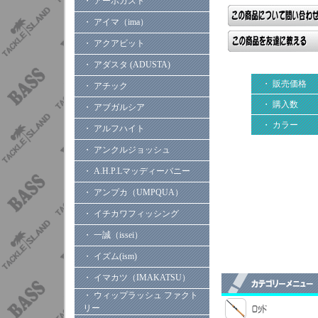
・ アーボガスト
・ アイマ（ima）
・ アクアビット
・ アダスタ (ADUSTA)
・ 販売価格
・ アチック
・ 購入数
・ アブガルシア
・ カラー
・ アルフハイト
・ アンクルジョッシュ
・ A.H.P.Lマッディーバニー
・ アンプカ（UMPQUA）
・ イチカワフィッシング
・ 一誠（issei）
・ イズム(ism)
・ イマカツ（IMAKATSU）
・ ウィップラッシュ ファクト
リー