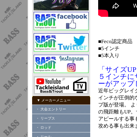
■Feco認定商品
■5インチ
■5本入り
「サイズUP
５インチに
ーがアップし
近年ビッグレイ
インチが圧倒的
▼ メーカーメニュー
プ版が登場。 
・ 大会エントリー
の飛距離もUP
アピールする事
・ リープス
攻める事も出来
・ ロッド
・ リール