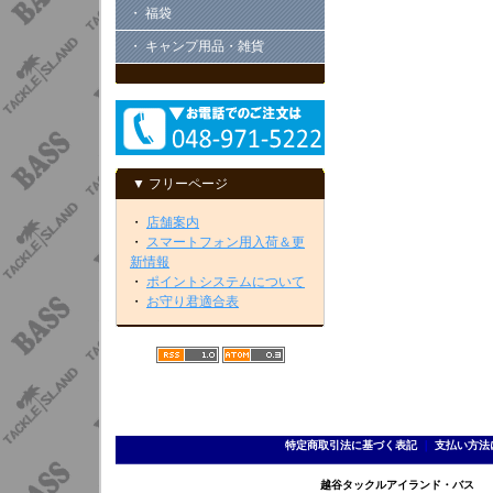
・ 福袋
・ キャンプ用品・雑貨
▼ フリーページ
・
店舗案内
・
スマートフォン用入荷＆更
新情報
・
ポイントシステムについて
・
お守り君適合表
特定商取引法に基づく表記
｜
支払い方法
越谷タックルアイランド・バス TEL 0