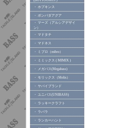
(BOTTOOMUP)
・ ホプキンス
・ ボンバダアグア
・ マーズ（アルシアデザイ
ン）
・ マドタチ
・ マドネス
・ ミブロ（mibro）
・ ミミックス ( MIMIX )
・ メガバス(Megabass)
・ モリックス（Molix）
・ ヤバイブランド
・ ユニバス(UNIBASS)
・ ラッキークラフト
・ ラパラ
・ ランカーハント