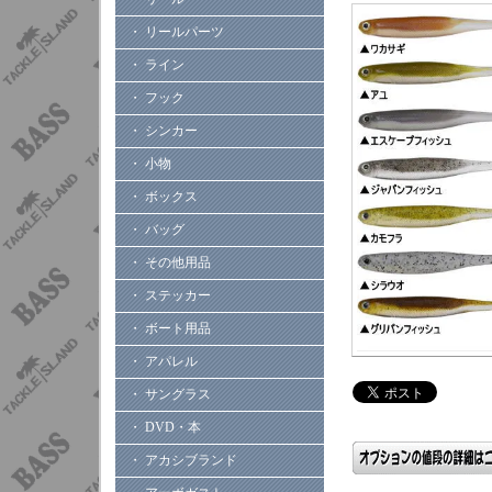
・ リールパーツ
・ ライン
・ フック
・ シンカー
・ 小物
・ ボックス
・ バッグ
・ その他用品
・ ステッカー
・ ボート用品
・ アパレル
・ サングラス
・ DVD・本
・ アカシブランド