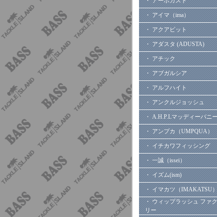
・ アーボガスト
・ アイマ（ima）
・ アクアビット
・ アダスタ (ADUSTA)
・ アチック
・ アブガルシア
・ アルフハイト
・ アンクルジョッシュ
・ A.H.P.Lマッディーバニ
・ アンプカ（UMPQUA）
・ イチカワフィッシング
・ 一誠（issei）
・ イズム(ism)
・ イマカツ（IMAKATSU
・ ウィップラッシュ ファ
リー