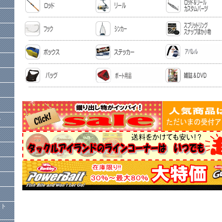
ー
）
クト