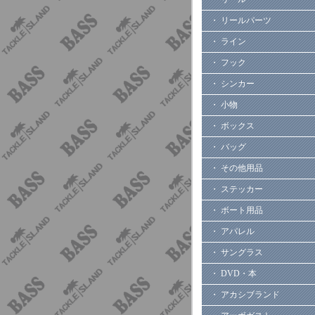
・ リールパーツ
・ ライン
・ フック
・ シンカー
・ 小物
・ ボックス
・ バッグ
・ その他用品
・ ステッカー
・ ボート用品
・ アパレル
・ サングラス
・ DVD・本
・ アカシブランド