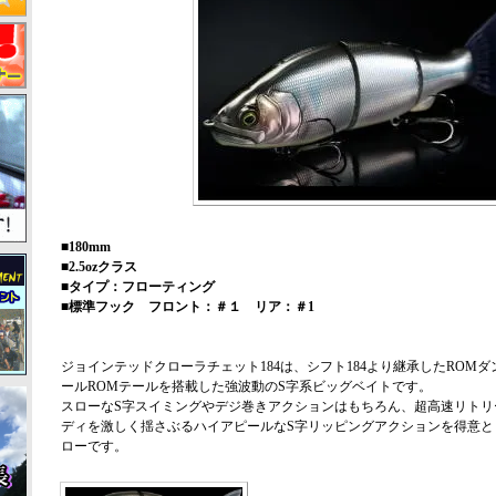
■180mm
■2.5ozクラス
■タイプ：フローティング
■標準フック フロント：＃１ リア：＃1
ジョインテッドクローラチェット184は、シフト184より継承したROM
ールROMテールを搭載した強波動のS字系ビッグベイトです。
スローなS字スイミングやデジ巻きアクションはもちろん、超高速リトリ
ディを激しく揺さぶるハイアピールなS字リッピングアクションを得意と
ローです。