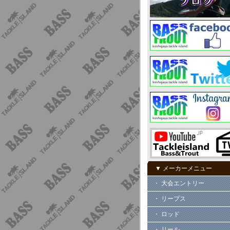
▼ メーカーメニュー
・ 大会エントリー
・ リープス
・ ロッド
・ リール