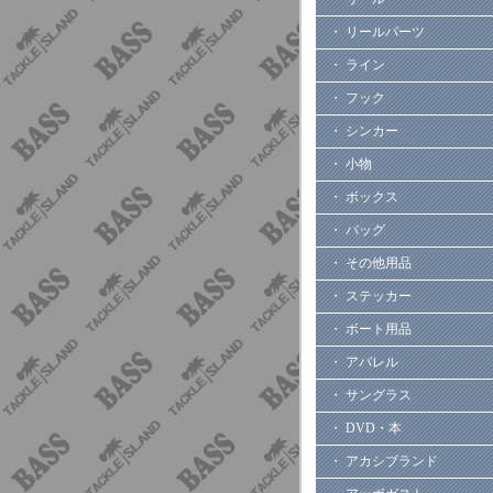
・ リールパーツ
・ ライン
・ フック
・ シンカー
・ 小物
・ ボックス
・ バッグ
・ その他用品
・ ステッカー
・ ボート用品
・ アパレル
・ サングラス
・ DVD・本
・ アカシブランド