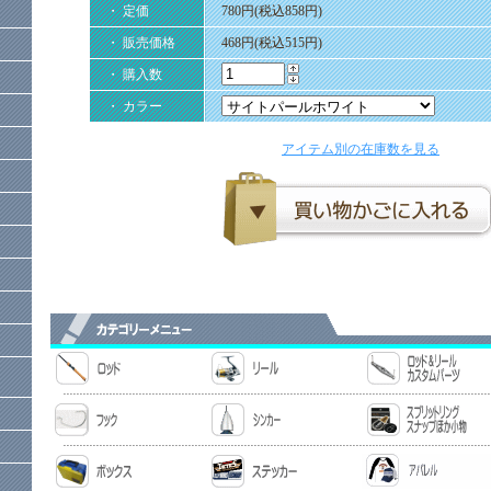
・ 定価
780円(税込858円)
・ 販売価格
468円(税込515円)
・ 購入数
・ カラー
アイテム別の在庫数を見る