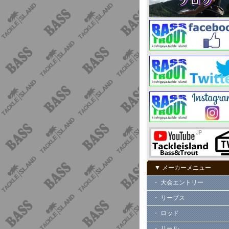
▼ メーカーメニュー
・ 大会エントリー
・ リープス
・ ロッド
・ リール