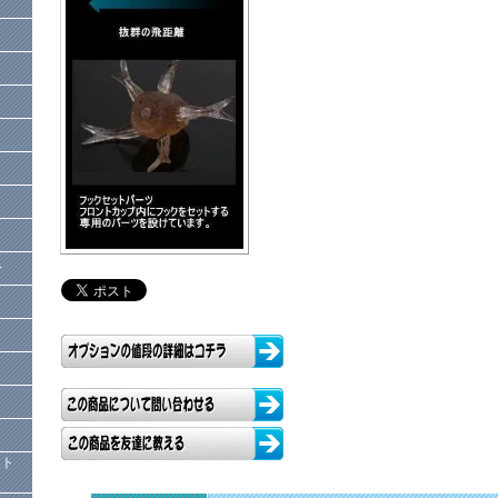
ー
）
クト