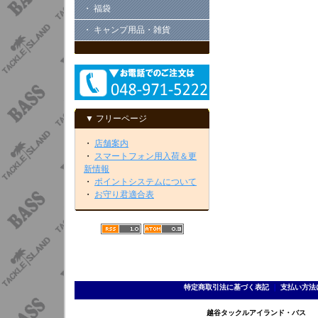
・ 福袋
・ キャンプ用品・雑貨
▼ フリーページ
・
店舗案内
・
スマートフォン用入荷＆更
新情報
・
ポイントシステムについて
・
お守り君適合表
特定商取引法に基づく表記
｜
支払い方法
越谷タックルアイランド・バス TEL 0