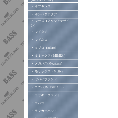
(BOTTOOMUP)
・ ホプキンス
・ ボンバダアグア
・ マーズ（アルシアデザイ
ン）
・ マドタチ
・ マドネス
・ ミブロ（mibro）
・ ミミックス ( MIMIX )
・ メガバス(Megabass)
・ モリックス（Molix）
・ ヤバイブランド
・ ユニバス(UNIBASS)
・ ラッキークラフト
・ ラパラ
・ ランカーハント