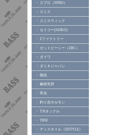
・ スプロ（SPRO）
・ スミス
・ スミスウィック
・ セイコー(SEIKO)
・ Zファクトリー
・ ゼットビーシー（ZBC）
・ ダイワ
・ ダミキジャパン
・ 痴虫
・ 椿研究所
・ 常吉
・ 釣り吉ホルモン
・ T.Hタックル
・ TRM
・ ディスタイル（DSTYLE）