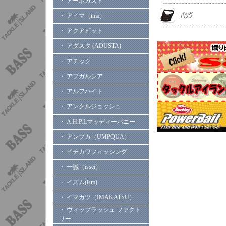
・ アーボガスト
・ アイマ（ima）
・ アクアビット
・ アダスタ (ADUSTA)
・ アチック
・ アブガルシア
・ アルフハイト
・ アンクルジョッシュ
・ A.H.P.Lマッディーバニー
・ アンプカ（UMPQUA）
・ イチカワフィッシング
・ 一誠（issei）
・ イズム(ism)
・ イマカツ（IMAKATSU）
・ ウィップラッシュ ファクト
リー