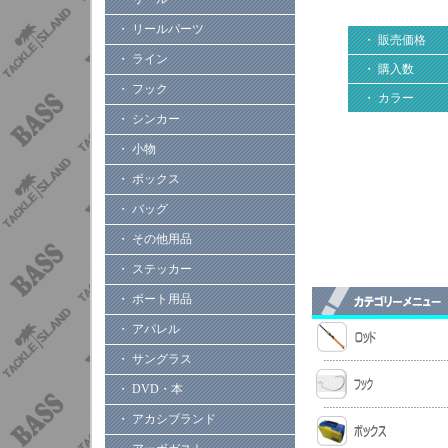
・ リールパーツ
・ 販売価格
・ ライン
・ 購入数
・ フック
・ カラー
・ シンカー
・ 小物
・ ボックス
・ バッグ
・ その他用品
・ ステッカー
・ ボート用品
・ アパレル
・ サングラス
・ DVD・本
・ アカシブランド