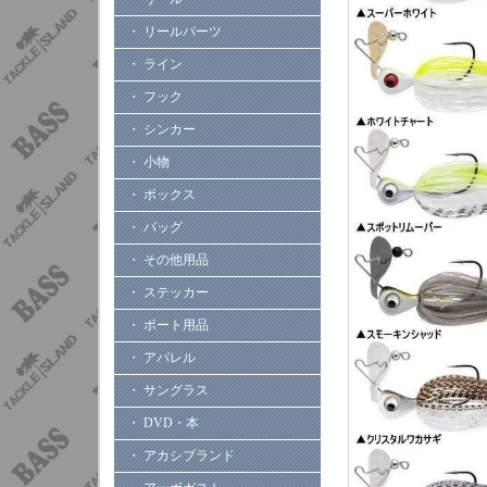
・ リールパーツ
・ ライン
・ フック
・ シンカー
・ 小物
・ ボックス
・ バッグ
・ その他用品
・ ステッカー
・ ボート用品
・ アパレル
・ サングラス
・ DVD・本
・ アカシブランド