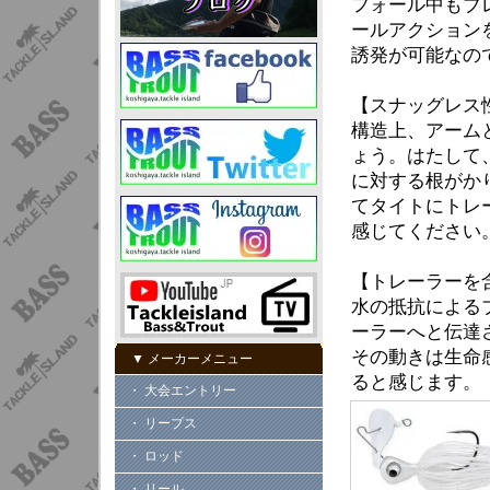
フォール中もブ
ールアクション
誘発が可能なの
【スナッグレス
構造上、アーム
ょう。はたして
に対する根がか
てタイトにトレ
感じてください
【トレーラーを
水の抵抗による
ーラーへと伝達
その動きは生命
▼ メーカーメニュー
ると感じます。
・ 大会エントリー
・ リープス
・ ロッド
・ リール