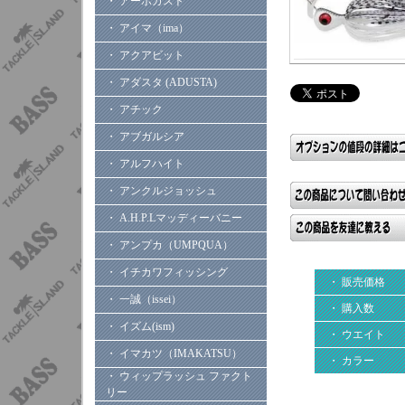
・ アーボガスト
・ アイマ（ima）
・ アクアビット
・ アダスタ (ADUSTA)
・ アチック
・ アブガルシア
・ アルフハイト
・ アンクルジョッシュ
・ A.H.P.Lマッディーバニー
・ アンプカ（UMPQUA）
・ イチカワフィッシング
・ 販売価格
・ 一誠（issei）
・ 購入数
・ イズム(ism)
・ ウエイト
・ イマカツ（IMAKATSU）
・ カラー
・ ウィップラッシュ ファクト
リー