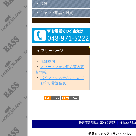
・ 福袋
・ キャンプ用品・雑貨
▼ フリーページ
・
店舗案内
・
スマートフォン用入荷＆更
新情報
・
ポイントシステムについて
・
お守り君適合表
特定商取引法に基づく表記
｜
支払い方法
越谷タックルアイランド・バス TEL 0