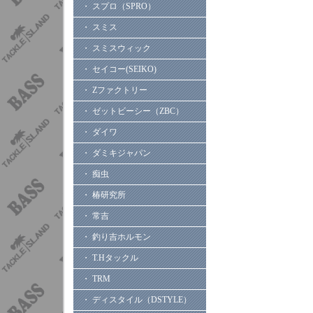
・ スプロ（SPRO）
・ スミス
・ スミスウィック
・ セイコー(SEIKO)
・ Zファクトリー
・ ゼットビーシー（ZBC）
・ ダイワ
・ ダミキジャパン
・ 痴虫
・ 椿研究所
・ 常吉
・ 釣り吉ホルモン
・ T.Hタックル
・ TRM
・ ディスタイル（DSTYLE）