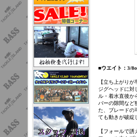
■ウエイト：3/8oz 
【立ち上がりが
ジグヘッドに対
ル・着水直後か
バーの隙間など
た、ブレードの
ても動きが破綻
【フォールで誘