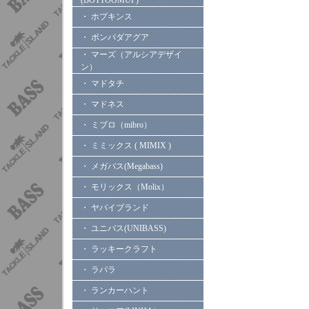
(BOTTOOMUP)
・ ホプキンス
・ ボンバダアグア
・ マーズ（アルシアデザイ
ン）
・ マドタチ
・ マドネス
・ ミブロ（mibro）
・ ミミックス ( MIMIX )
・ メガバス(Megabass)
・ モリックス（Molix）
・ ヤバイブランド
・ ユニバス(UNIBASS)
・ ラッキークラフト
・ ラパラ
・ ランカーハント