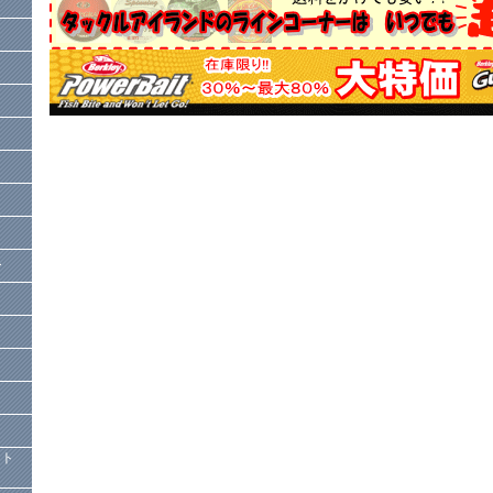
ー
）
クト