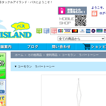
谷タックルアイランド・バスにようこそ！
ようこそ。
ログ
ホーム
＞
その他用品
＞
便利用品
＞
コーモラン ラバートーシー
▼ コーモラン ラバートーシー