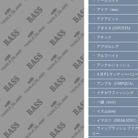
・ アーボガスト
・ アイマ（ima）
・ アクアビット
・ アダスタ (ADUSTA)
・ アチック
・ アブガルシア
・ アルフハイト
・ アンクルジョッシュ
・ A.H.P.Lマッディーバニ
・ アンプカ（UMPQUA）
・ イチカワフィッシング
・ 一誠（issei）
・ イズム(ism)
・ イマカツ（IMAKATSU
・ ウィップラッシュ ファ
リー