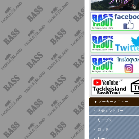
▼ メーカーメニュー
・ 大会エントリー
・ リープス
・ ロッド
・ リール