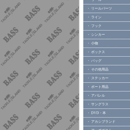
・ リールパーツ
・ ライン
・ フック
・ シンカー
・ 小物
・ ボックス
・ バッグ
・ その他用品
・ ステッカー
・ ボート用品
・ アパレル
・ サングラス
・ DVD・本
・ アカシブランド