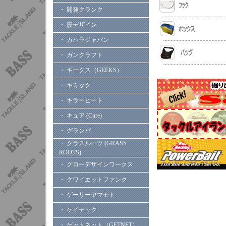
・ 開発クランク
・ 霞デザイン
・ カハラジャパン
・ ガンクラフト
・ ギークス（GEEKS）
・ ギミック
・ キラーヒート
・ キュア (Cure)
・ グランパ
・ グラスルーツ (GRASS
ROOTS)
・ グローデザインワークス
・ クワイエットファンク
・ ゲーリーヤマモト
・ ケイテック
・ ゲットネット（GETNET）