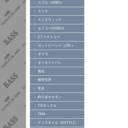
・ スプロ（SPRO）
・ スミス
・ スミスウィック
・ セイコー(SEIKO)
・ Zファクトリー
・ ゼットビーシー（ZBC）
・ ダイワ
・ ダミキジャパン
・ 痴虫
・ 椿研究所
・ 常吉
・ 釣り吉ホルモン
・ T.Hタックル
・ TRM
・ ディスタイル（DSTYLE）