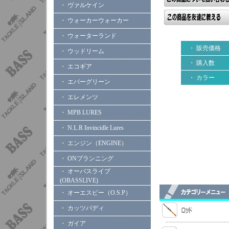
・ ヴァルケイン
・ ウォーカーウォーカー
・ ウォーターランド
・ 販売価格
・ ウッドリーム
・ 購入数
・ エコギア
・ カラー
・ エバーグリーン
・ エレメンツ
・ MPB LURES
・ N.L.R Invincidle Lures
・ エンジン（ENGINE）
・ ONプランニング
・ オーバスライブ
(OBASSLIVE)
・ オーエスピー（O.S.P）
・ カッツバディ
・ ガイア