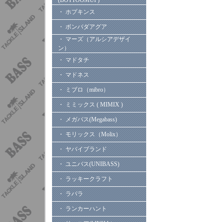
(BOTTOOMUP)
・ ホプキンス
・ ボンバダアグア
・ マーズ（アルシアデザイ
ン）
・ マドタチ
・ マドネス
・ ミブロ（mibro）
・ ミミックス ( MIMIX )
・ メガバス(Megabass)
・ モリックス（Molix）
・ ヤバイブランド
・ ユニバス(UNIBASS)
・ ラッキークラフト
・ ラパラ
・ ランカーハント