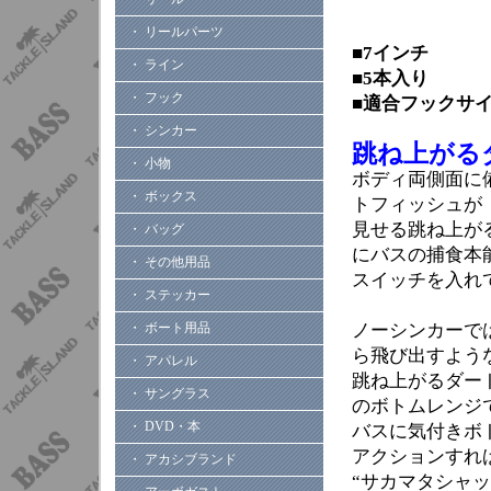
・ リールパーツ
■7インチ
・ ライン
■5本入り
・ フック
■適合フックサイズ
・ シンカー
跳ね上がる
・ 小物
ボディ両側面に
・ ボックス
トフィッシュが
見せる跳ね上が
・ バッグ
にバスの捕食本
・ その他用品
スイッチを入れ
・ ステッカー
・ ボート用品
ノーシンカーで
ら飛び出すよう
・ アパレル
跳ね上がるダー
・ サングラス
のボトムレンジ
・ DVD・本
バスに気付きボ
アクションすれ
・ アカシブランド
“サカマタシャ