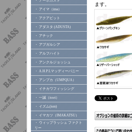
・ アーボガスト
ます。
・ アイマ（ima）
・ アクアビット
・ アダスタ (ADUSTA)
・ アチック
・ アブガルシア
・ アルフハイト
・ アンクルジョッシュ
・ A.H.P.Lマッディーバニー
・ アンプカ（UMPQUA）
・ イチカワフィッシング
・ 一誠（issei）
・ イズム(ism)
・ イマカツ（IMAKATSU）
・ ウィップラッシュ ファクト
リー