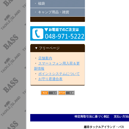
・ 福袋
・ キャンプ用品・雑貨
▼ フリーページ
・
店舗案内
・
スマートフォン用入荷＆更
新情報
・
ポイントシステムについて
・
お守り君適合表
特定商取引法に基づく表記
｜
支払い方法
越谷タックルアイランド・バス TEL 0