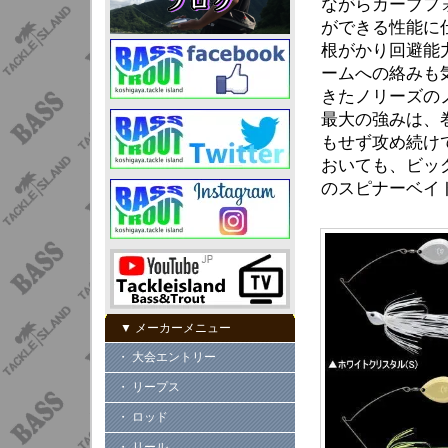
ながらカーブフ
ができる性能に
根がかり回避能
ームへの絡みも
きたノリーズの
最大の強みは、
もせず攻め続け
おいても、ビッ
のスピナーベイ
▼ メーカーメニュー
・ 大会エントリー
・ リープス
・ ロッド
・ リール