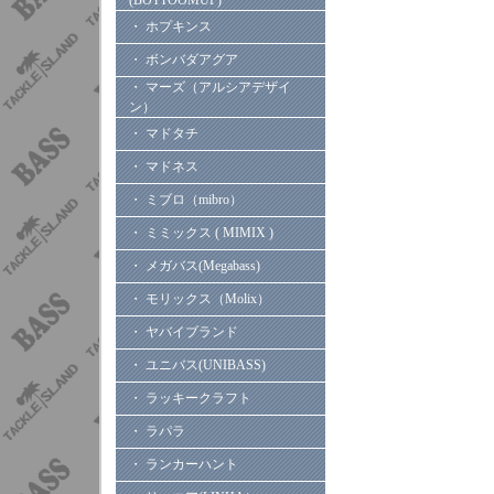
(BOTTOOMUP)
・ ホプキンス
・ ボンバダアグア
・ マーズ（アルシアデザイ
ン）
・ マドタチ
・ マドネス
・ ミブロ（mibro）
・ ミミックス ( MIMIX )
・ メガバス(Megabass)
・ モリックス（Molix）
・ ヤバイブランド
・ ユニバス(UNIBASS)
・ ラッキークラフト
・ ラパラ
・ ランカーハント