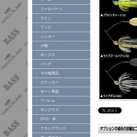
・ リールパーツ
・ ライン
・ フック
・ シンカー
・ 小物
・ ボックス
・ バッグ
・ その他用品
・ ステッカー
・ ボート用品
・ アパレル
・ サングラス
・ DVD・本
・ アカシブランド