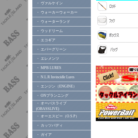
・ ヴァルケイン
・ ウォーカーウォーカー
・ ウォーターランド
・ ウッドリーム
・ エコギア
・ エバーグリーン
・ エレメンツ
・ MPB LURES
・ N.L.R Invincidle Lures
・ エンジン（ENGINE）
・ ONプランニング
・ オーバスライブ
(OBASSLIVE)
・ オーエスピー（O.S.P）
・ カッツバディ
・ ガイア