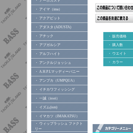
・ アーボガスト
・ アイマ（ima）
・ アクアビット
・ アダスタ (ADUSTA)
・ アチック
・ 販売価格
・ 購入数
・ アブガルシア
・ ウエイト
・ アルフハイト
・ カラー
・ アンクルジョッシュ
・ A.H.P.Lマッディーバニー
・ アンプカ（UMPQUA）
・ イチカワフィッシング
・ 一誠（issei）
・ イズム(ism)
・ イマカツ（IMAKATSU）
・ ウィップラッシュ ファクト
リー