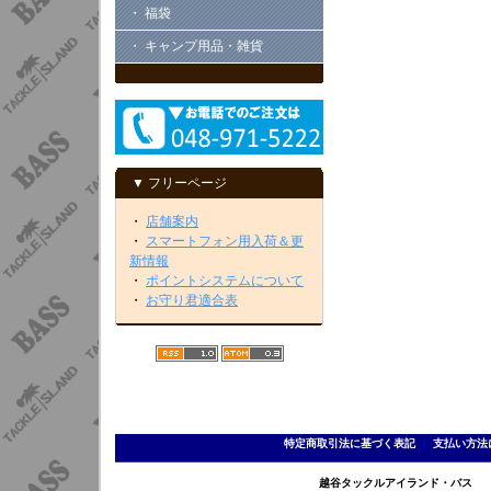
・ 福袋
・ キャンプ用品・雑貨
▼ フリーページ
・
店舗案内
・
スマートフォン用入荷＆更
新情報
・
ポイントシステムについて
・
お守り君適合表
特定商取引法に基づく表記
｜
支払い方法
越谷タックルアイランド・バス TEL 0