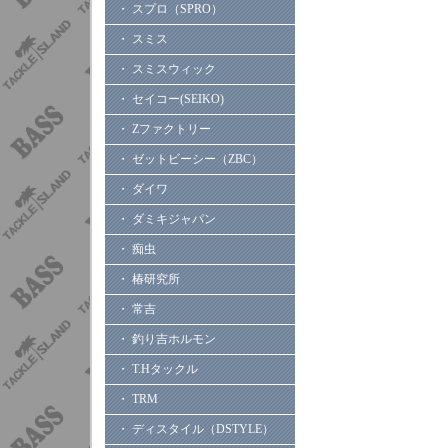
・ スプロ（SPRO）
・ スミス
・ スミスウィック
・ セイコー(SEIKO)
・ Zファクトリー
・ ゼットビーシー（ZBC）
・ ダイワ
・ ダミキジャパン
・ 痴虫
・ 椿研究所
・ 常吉
・ 釣り吉ホルモン
・ T.Hタックル
・ TRM
・ ディスタイル（DSTYLE）