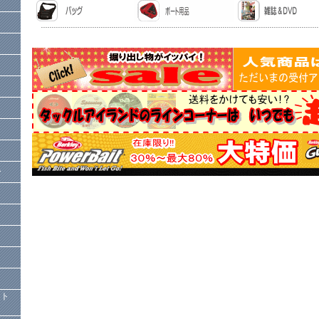
ー
）
クト