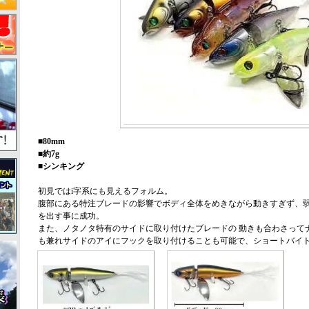
■80mm
■約7g
■シンキング
初見ではi字系にも見えるフォルム。
腹部にある特注ブレードの影響でボディ全体をめきながら動きすぎず、
を出す事に成功。
また、ノタノタ特有のサイドに取り付けたブレードの 動きも合わさって
も兼れサイドのアイにフックを取り付けることも可能で、ショートバイト