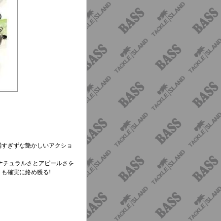
弱すぎずな艶かしいアクショ
ナチュラルさとアピールさを
も確実に絡め獲る!