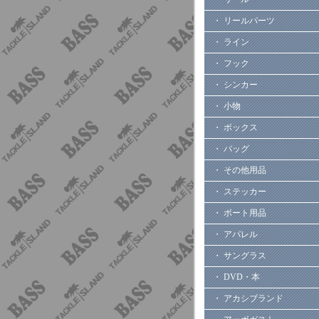
・ リールパーツ
・ ライン
・ フック
・ シンカー
・ 小物
・ ボックス
・ バッグ
・ その他用品
・ ステッカー
・ ボート用品
・ アパレル
・ サングラス
・ DVD・本
・ アカシブランド