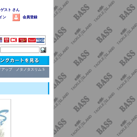
 ゲスト さん
イン
会員登録
ドアップ ノタノタスリム S