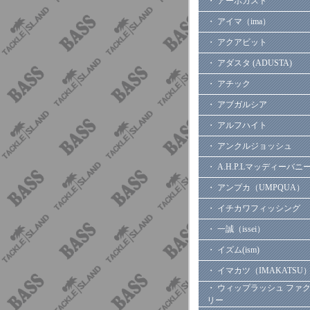
・ アーボガスト
・ アイマ（ima）
・ アクアビット
・ アダスタ (ADUSTA)
・ アチック
・ アブガルシア
・ アルフハイト
・ アンクルジョッシュ
・ A.H.P.Lマッディーバニ
・ アンプカ（UMPQUA）
・ イチカワフィッシング
・ 一誠（issei）
・ イズム(ism)
・ イマカツ（IMAKATSU
・ ウィップラッシュ ファ
リー