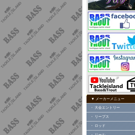
▼ メーカーメニュー
・ 大会エントリー
・ リープス
・ ロッド
・ リール