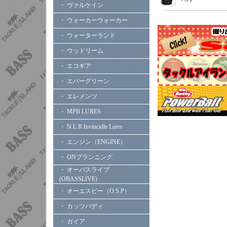
・ ヴァルケイン
・ ウォーカーウォーカー
・ ウォーターランド
・ ウッドリーム
・ エコギア
・ エバーグリーン
・ エレメンツ
・ MPB LURES
・ N.L.R Invincidle Lures
・ エンジン（ENGINE）
・ ONプランニング
・ オーバスライブ
(OBASSLIVE)
・ オーエスピー（O.S.P）
・ カッツバディ
・ ガイア