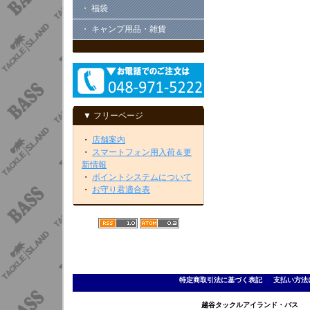
・ 福袋
・ キャンプ用品・雑貨
▼ フリーページ
・
店舗案内
・
スマートフォン用入荷＆更
新情報
・
ポイントシステムについて
・
お守り君適合表
特定商取引法に基づく表記
｜
支払い方法
越谷タックルアイランド・バス TEL 0