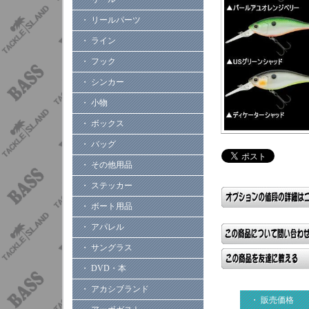
・ リールパーツ
・ ライン
・ フック
・ シンカー
・ 小物
・ ボックス
・ バッグ
・ その他用品
・ ステッカー
・ ボート用品
・ アパレル
・ サングラス
・ DVD・本
・ アカシブランド
・ 販売価格