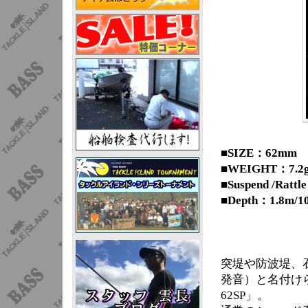
■SIZE：62mm
■WEIGHT：7.2
■Suspend /Rattle
■Depth：1.8m/10
突堤や防波堤、石
発音）と名付け
62SP」。