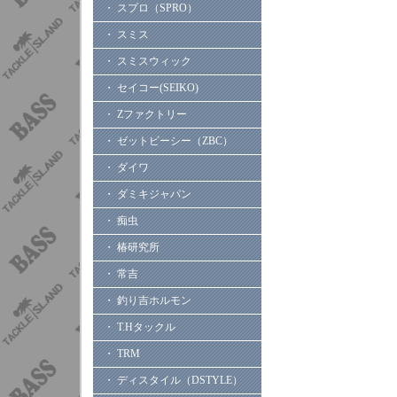
・ スプロ（SPRO）
・ スミス
・ スミスウィック
・ セイコー(SEIKO)
・ Zファクトリー
・ ゼットビーシー（ZBC）
・ ダイワ
・ ダミキジャパン
・ 痴虫
・ 椿研究所
・ 常吉
・ 釣り吉ホルモン
・ T.Hタックル
・ TRM
・ ディスタイル（DSTYLE）