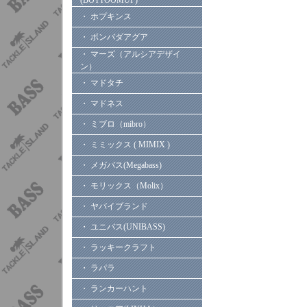
(BOTTOOMUP)
・ ホプキンス
・ ボンバダアグア
・ マーズ（アルシアデザイ
ン）
・ マドタチ
・ マドネス
・ ミブロ（mibro）
・ ミミックス ( MIMIX )
・ メガバス(Megabass)
・ モリックス（Molix）
・ ヤバイブランド
・ ユニバス(UNIBASS)
・ ラッキークラフト
・ ラパラ
・ ランカーハント