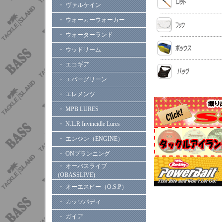
・ ヴァルケイン
・ ウォーカーウォーカー
・ ウォーターランド
・ ウッドリーム
・ エコギア
・ エバーグリーン
・ エレメンツ
・ MPB LURES
・ N.L.R Invincidle Lures
・ エンジン（ENGINE）
・ ONプランニング
・ オーバスライブ
(OBASSLIVE)
・ オーエスピー（O.S.P）
・ カッツバディ
・ ガイア