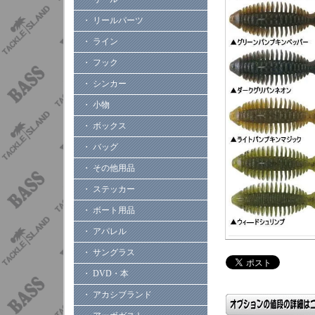
・ リールパーツ
・ ライン
・ フック
・ シンカー
・ 小物
・ ボックス
・ バッグ
・ その他用品
・ ステッカー
・ ボート用品
・ アパレル
・ サングラス
・ DVD・本
・ アカシブランド