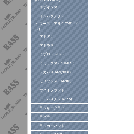
(BOTTOOMUP)
・ ホプキンス
・ ボンバダアグア
・ マーズ（アルシアデザイ
ン）
・ マドタチ
・ マドネス
・ ミブロ（mibro）
・ ミミックス ( MIMIX )
・ メガバス(Megabass)
・ モリックス（Molix）
・ ヤバイブランド
・ ユニバス(UNIBASS)
・ ラッキークラフト
・ ラパラ
・ ランカーハント