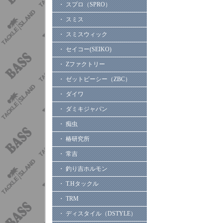
・ スプロ（SPRO）
・ スミス
・ スミスウィック
・ セイコー(SEIKO)
・ Zファクトリー
・ ゼットビーシー（ZBC）
・ ダイワ
・ ダミキジャパン
・ 痴虫
・ 椿研究所
・ 常吉
・ 釣り吉ホルモン
・ T.Hタックル
・ TRM
・ ディスタイル（DSTYLE）