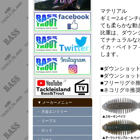
マテリアル
ギミー2.4イ
ても柔らかな動
比重は、ダウン
てナチュラルな
イカ・ベイトフ
します。
■ダウンショット
■ダウンショット
■フリーリグ※推
■ネコリグ※推奨
▼ メーカーメニュー
・ 大会エントリー
・ リープス
・ ロッド
・ リール