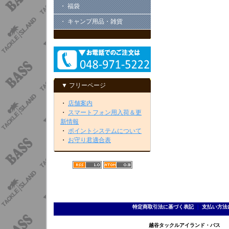
・ 福袋
・ キャンプ用品・雑貨
▼ フリーページ
・
店舗案内
・
スマートフォン用入荷＆更
新情報
・
ポイントシステムについて
・
お守り君適合表
特定商取引法に基づく表記
｜
支払い方法
越谷タックルアイランド・バス TEL 0