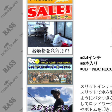
■2.4インチ
■6本入り
■JB・NBC F
スリットインテ
スリットで水を
ようにパタつき
してロッドワー
やボトムを叩き