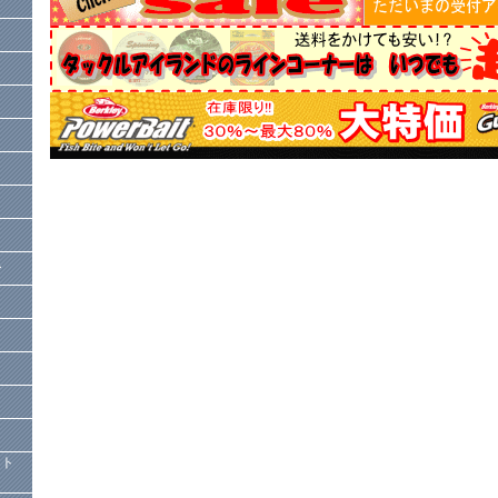
ー
）
クト