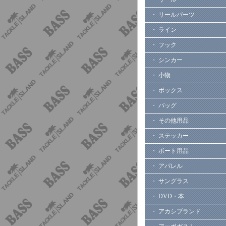
・ リールパーツ
・ ライン
・ フック
・ シンカー
・ 小物
・ ボックス
・ バッグ
・ その他用品
・ ステッカー
・ ボート用品
・ アパレル
・ サングラス
・ DVD・本
・ アカシブランド