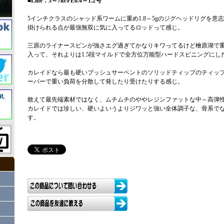
■Line：3～7lb/PE0.4～1.2号
5インチクラスのシャッド系ワームに重め1.8～5gのジグヘッドリグを意
掛けられる点が最強無双に気に入ってるロッドって感じ。
三原のライナースピンが強さエグ過ぎてかなりキワってるけど檜原湖で
入って、それよりは1.5段マイルドで全方位万能型ハードスピニングにし
カレイドなら最も硬いブッシュサーペントのソリッドティップのティッ
ーパーで重い負荷を分散して発したり受けたりする感じ。
敢えて最先端素材ではなく、ムチムチのややレジンファットな中～高弾
カレイドでは珍しい、硬いよいうよりジワッと強い全体調子な、骨系で
す。