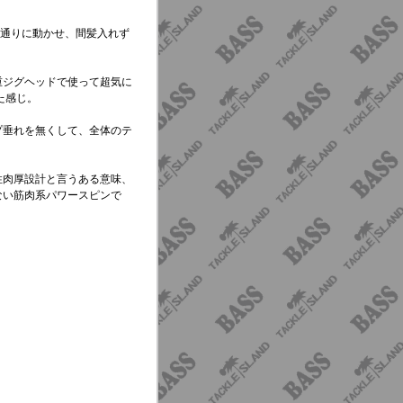
志通りに動かせ、間髪入れず
重ジグヘッドで使って超気に
た感じ。
プ垂れを無くして、全体のテ
性肉厚設計と言うある意味、
ない筋肉系パワースピンで