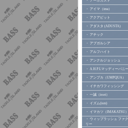
・ アーボガスト
・ アイマ（ima）
・ アクアビット
・ アダスタ (ADUSTA)
・ アチック
・ アブガルシア
・ アルフハイト
・ アンクルジョッシュ
・ A.H.P.Lマッディーバニ
・ アンプカ（UMPQUA）
・ イチカワフィッシング
・ 一誠（issei）
・ イズム(ism)
・ イマカツ（IMAKATSU
・ ウィップラッシュ ファ
リー