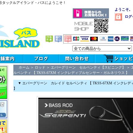
谷タックルアイランド・バスにようこそ！
ようこそ。
ログ
ホーム
＞
ロッド
＞
エバーグリーン セルペンティ【スピニング】
＞
ルペンティ 【 TKSS-67XM インクレディブルセンサー・ガルネリウス 】
▼ エバーグリーン カレイド セルペンティ 【 TKSS-67XM インク
】