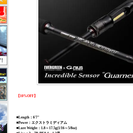
【10%OFF】
■Length：6'7"
■Power：エクストラミディアム
■Lure Weight：1.8～17.5g(1/16～5/8oz)