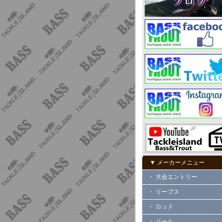
▼ メーカーメニュー
・ 大会エントリー
・ リープス
・ ロッド
・ リール