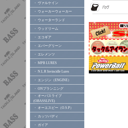
・ ヴァルケイン
・ ウォーカーウォーカー
・ ウォーターランド
・ ウッドリーム
・ エコギア
・ エバーグリーン
・ エレメンツ
・ MPB LURES
・ N.L.R Invincidle Lures
・ エンジン（ENGINE）
・ ONプランニング
・ オーバスライブ
(OBASSLIVE)
・ オーエスピー（O.S.P）
・ カッツバディ
・ ガイア