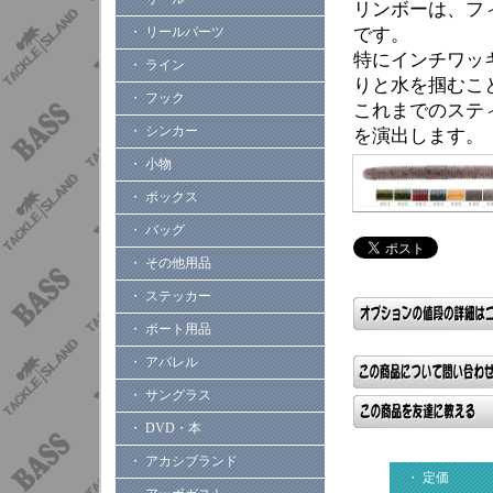
リンボーは、フ
・ リールパーツ
です。
特にインチワッ
・ ライン
りと水を掴むこ
・ フック
これまでのステ
・ シンカー
を演出します。
・ 小物
・ ボックス
・ バッグ
・ その他用品
・ ステッカー
・ ボート用品
・ アパレル
・ サングラス
・ DVD・本
・ アカシブランド
・ 定価