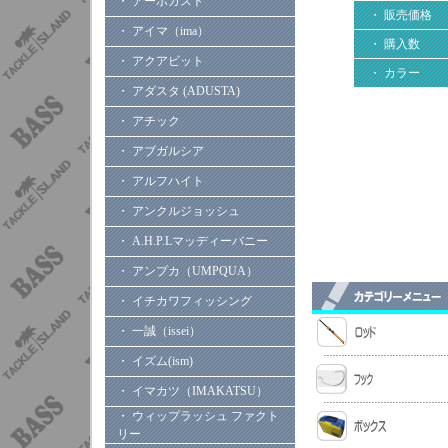
・ アーボガスト
・ 販売価格
・ アイマ（ima）
・ 購入数
・ アクアビット
・ カラー
・ アダスタ (ADUSTA)
・ アチック
・ アブガルシア
・ アルフハイト
・ アンクルジョッシュ
・ A.H.P.Lマッディーバニー
・ アンプカ（UMPQUA）
・ イチカワフィッシング
・ 一誠（issei）
・ イズム(ism)
・ イマカツ（IMAKATSU）
・ ウィップラッシュ ファクト
リー