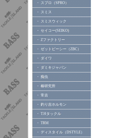
・ スプロ（SPRO）
・ スミス
・ スミスウィック
・ セイコー(SEIKO)
・ Zファクトリー
・ ゼットビーシー（ZBC）
・ ダイワ
・ ダミキジャパン
・ 痴虫
・ 椿研究所
・ 常吉
・ 釣り吉ホルモン
・ T.Hタックル
・ TRM
・ ディスタイル（DSTYLE）