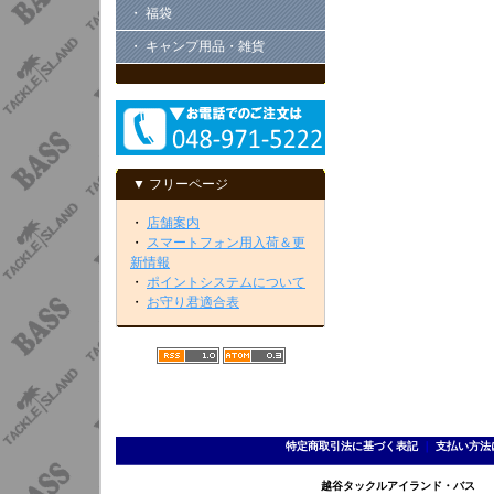
・ 福袋
・ キャンプ用品・雑貨
▼ フリーページ
・
店舗案内
・
スマートフォン用入荷＆更
新情報
・
ポイントシステムについて
・
お守り君適合表
特定商取引法に基づく表記
｜
支払い方法
越谷タックルアイランド・バス TEL 0