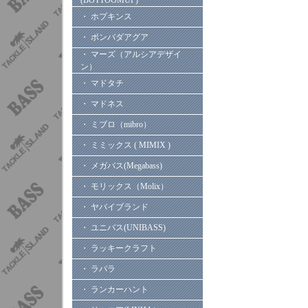
(BOTTOOMUP)
・ ホプキンス
・ ボンバダアグア
・ マーズ（アルシアデザイ
ン）
・ マドタチ
・ マドネス
・ ミブロ（mibro）
・ ミミックス ( MIMIX )
・ メガバス(Megabass)
・ モリックス（Molix）
・ ヤバイブランド
・ ユニバス(UNIBASS)
・ ラッキークラフト
・ ラパラ
・ ランカーハント