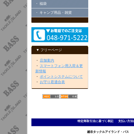
・ 福袋
・ キャンプ用品・雑貨
▼ フリーページ
・
店舗案内
・
スマートフォン用入荷＆更
新情報
・
ポイントシステムについて
・
お守り君適合表
特定商取引法に基づく表記
｜
支払い方法
越谷タックルアイランド・バス TEL 0