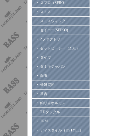
・ スプロ（SPRO）
・ スミス
・ スミスウィック
・ セイコー(SEIKO)
・ Zファクトリー
・ ゼットビーシー（ZBC）
・ ダイワ
・ ダミキジャパン
・ 痴虫
・ 椿研究所
・ 常吉
・ 釣り吉ホルモン
・ T.Hタックル
・ TRM
・ ディスタイル（DSTYLE）