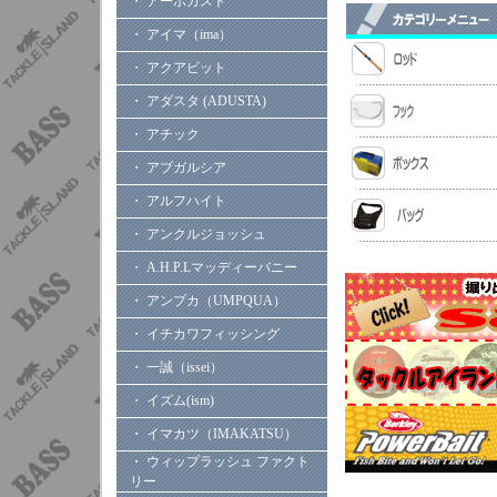
・ アーボガスト
・ アイマ（ima）
・ アクアビット
・ アダスタ (ADUSTA)
・ アチック
・ アブガルシア
・ アルフハイト
・ アンクルジョッシュ
・ A.H.P.Lマッディーバニー
・ アンプカ（UMPQUA）
・ イチカワフィッシング
・ 一誠（issei）
・ イズム(ism)
・ イマカツ（IMAKATSU）
・ ウィップラッシュ ファクト
リー