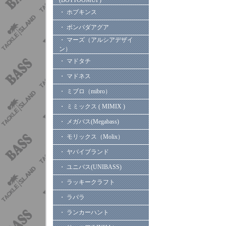
(BOTTOOMUP)
・ ホプキンス
・ ボンバダアグア
・ マーズ（アルシアデザイ
ン）
・ マドタチ
・ マドネス
・ ミブロ（mibro）
・ ミミックス ( MIMIX )
・ メガバス(Megabass)
・ モリックス（Molix）
・ ヤバイブランド
・ ユニバス(UNIBASS)
・ ラッキークラフト
・ ラパラ
・ ランカーハント