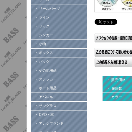
・ リールパーツ
・ ライン
・ フック
・ シンカー
・ 小物
・ ボックス
・ バッグ
・ その他用品
・ ステッカー
・ 販売価格
・ ボート用品
・ 在庫数
・ カラー
・ アパレル
・ サングラス
・ DVD・本
・ アカシブランド